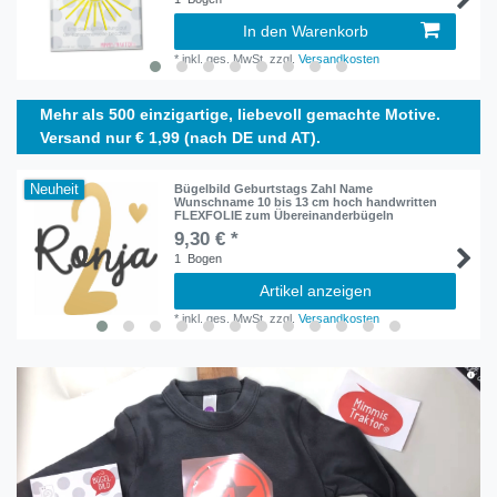
In den Warenkorb
*
inkl. ges. MwSt.
zzgl.
Versandkosten
Mehr als 500 einzigartige, liebevoll gemachte Motive.
Versand nur € 1,99 (nach DE und AT).
Neuheit
Bügelbild Geburtstags Zahl Name
Wunschname 10 bis 13 cm hoch handwritten
FLEXFOLIE zum Übereinanderbügeln
9,30 € *
1
Bogen
Artikel anzeigen
*
inkl. ges. MwSt.
zzgl.
Versandkosten