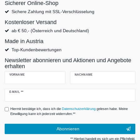
Sicherer Online-Shop
Sichere Zahlung mit SSL-Verschlüsselung
Kostenloser Versand
ab € 50,- (Österreich und Deutschland)
Made in Austria
Top-Kundenbewertungen
Newsletter abonnieren und Aktionen und Angebote
erhalten
VORNAME
NACHNAME
Newsletter
E-MAIL **
Honig
Hiermit bestätige ich, dass ich die
Daten­schutz­erklärung
gelesen habe. Meine
Einwilligung kann ich jederzeit widerrufen.**
Abonnieren
** Hierbei handelt es sich um ein Pflichtfeld.