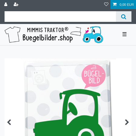
0,00 EUR
☰