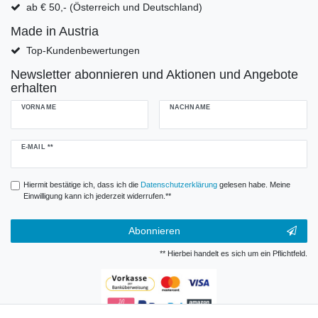
ab € 50,- (Österreich und Deutschland)
Made in Austria
Top-Kundenbewertungen
Newsletter abonnieren und Aktionen und Angebote
erhalten
VORNAME
NACHNAME
Newsletter
E-MAIL **
Honig
Hiermit bestätige ich, dass ich die
Daten­schutz­erklärung
gelesen habe. Meine
Einwilligung kann ich jederzeit widerrufen.**
Abonnieren
** Hierbei handelt es sich um ein Pflichtfeld.