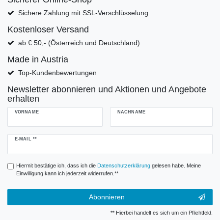
Sichere Zahlung mit SSL-Verschlüsselung
Kostenloser Versand
ab € 50,- (Österreich und Deutschland)
Made in Austria
Top-Kundenbewertungen
Newsletter abonnieren und Aktionen und Angebote
erhalten
VORNAME
NACHNAME
Newsletter
E-MAIL **
Honig
Hiermit bestätige ich, dass ich die
Daten­schutz­erklärung
gelesen habe. Meine
Einwilligung kann ich jederzeit widerrufen.**
Abonnieren
** Hierbei handelt es sich um ein Pflichtfeld.