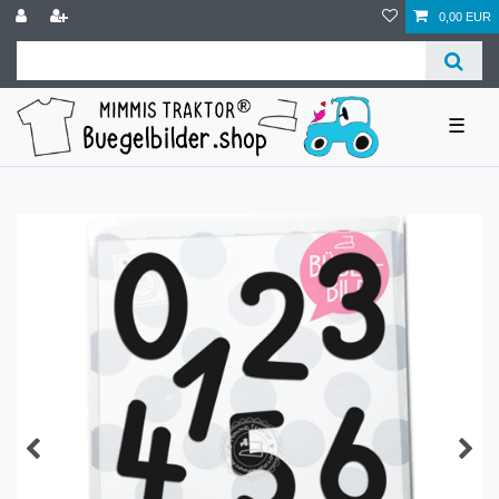
0,00 EUR
☰