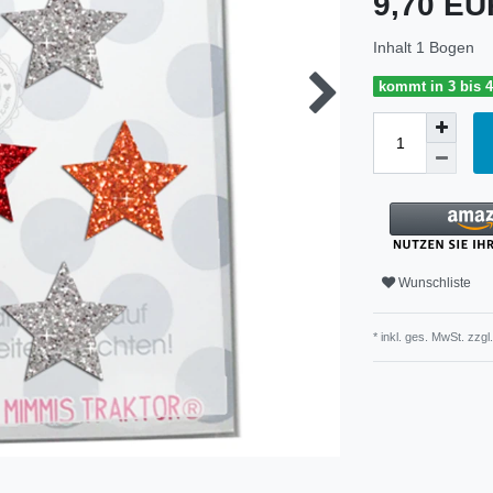
9,70 E
Inhalt
1
Bogen
kommt in 3 bis 
Wunschliste
* inkl. ges. MwSt. zzgl.