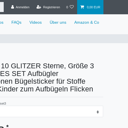
Anmelden
Registrieren
0
0,00 EUR
os
FAQs
Videos
Über uns
Amazon & Co
d 10 GLITZER Sterne, Größe 3
S SET Aufbügler
onen Bügelsticker für Stoffe
 Kinder zum Aufbügeln Flicken
set3
*