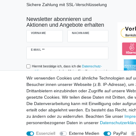
Sichere Zahlung mit SSL-Verschlüsselung
Newsletter abonnieren und
Aktionen und Angebote erhalten
VORNAME
NACHNAME
Newsletter
E-MAIL **
Honig
Hiermit bestätige ich, dass ich die
Daten­schutz­
erklärung
gelesen habe. Meine Einwilligung kann ich
jederzeit widerrufen.**
Wir verwenden Cookies und ähnliche Technologien auf 
Besucher:innen unserer Webseite (z.B. IP-Adresse), um z
Abonnieren
Drittanbietern einzubinden oder Zugriffe auf unsere Webs
gesetzte Cookies. Wir teilen diese Daten mit Dritten, die
** Hierbei handelt es sich um ein Pflichtfeld.
Die Datenverarbeitung kann mit Einwilligung oder aufgru
erteilt oder abgelehnt werden. Es besteht das Recht, nich
zu ändern oder zu widerrufen. Beachten Sie unser
Impr
Widerru
personenbezogener Daten in unserer
Daten­schutz­erklä
Essenziell
Externe Medien
PayPal