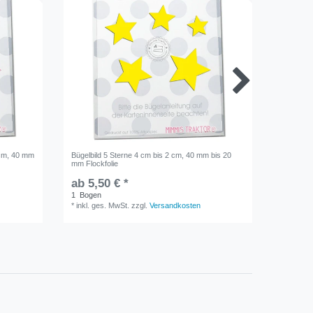
 cm, 40 mm
Bügelbild 5 Sterne 4 cm bis 2 cm, 40 mm bis 20
Bügelbil
mm Flockfolie
ab 5,50 € *
ab 4,9
1
Bogen
1
Bogen
*
inkl. ges. MwSt.
zzgl.
Versandkosten
*
inkl. ge