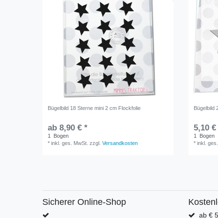
Bügelbild 18 Sterne mini 2 cm Flockfolie
Bügelbild 
ab 8,90 € *
5,10 €
1
Bogen
1
Bogen
*
inkl. ges. MwSt.
zzgl.
Versandkosten
*
inkl. ges
Sicherer Online-Shop
Kosten
ab € 5