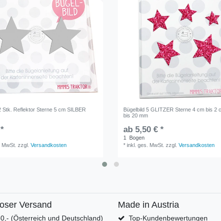
2 Stk. Reflektor Sterne 5 cm SILBER
Bügelbild 5 GLITZER Sterne 4 cm bis 2
bis 20 mm
 *
ab 5,50 € *
1
Bogen
. MwSt.
zzgl.
Versandkosten
*
inkl. ges. MwSt.
zzgl.
Versandkosten
loser Versand
Made in Austria
0,- (Österreich und Deutschland)
Top-Kundenbewertungen