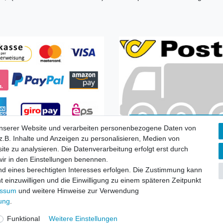
unserer Website und verarbeiten personenbezogene Daten von
Zahlungsarten
Versandkoste
.B. Inhalte und Anzeigen zu personalisieren, Medien von
ite zu analysieren. Die Datenverarbeitung erfolgt erst durch
 wir in den Einstellungen benennen.
nd eines berechtigten Interesses erfolgen. Die Zustimmung kann
t einzuwilligen und die Einwilligung zu einem späteren Zeitpunkt
essum
und weitere Hinweise zur Verwendung
fsrecht
|
Widerrufsformular
|
Impressum
|
Datenschutzerklärung
|
AGB
rung
.
Funktional
Weitere Einstellungen
© Copyright | Mimmis Traktor registered trademark | 2026 | Alle Rechte vorbehalten.