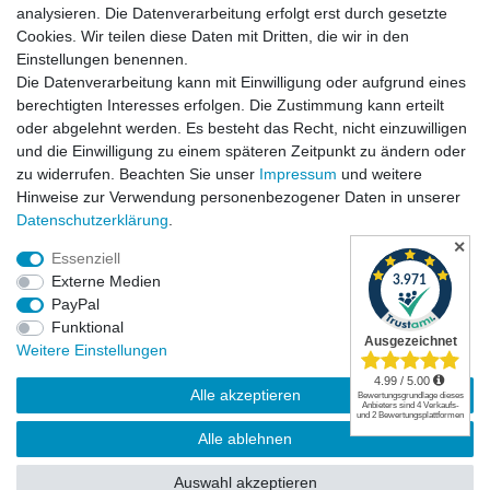
analysieren. Die Datenverarbeitung erfolgt erst durch gesetzte
Cookies. Wir teilen diese Daten mit Dritten, die wir in den
Einstellungen benennen.
Die Datenverarbeitung kann mit Einwilligung oder aufgrund eines
Versandkosten
berechtigten Interesses erfolgen. Die Zustimmung kann erteilt
oder abgelehnt werden. Es besteht das Recht, nicht einzuwilligen
und die Einwilligung zu einem späteren Zeitpunkt zu ändern oder
zu widerrufen. Beachten Sie unser
Impressum
und weitere
Hinweise zur Verwendung personenbezogener Daten in unserer
Daten­schutz­erklärung
.
✕
Essenziell
Externe Medien
PayPal
Funktional
Widerrufsrecht
|
Widerrufsformular
|
Impressum
|
Weitere Einstellungen
Datenschutzerklärung
|
AGB
|
Kontakt
Alle akzeptieren
© Copyright | Mimmis Traktor registered trademark | 2026 | Alle Rechte
Alle ablehnen
vorbehalten.
Auswahl akzeptieren