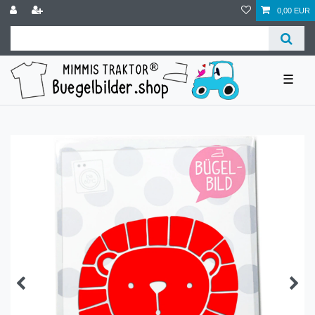
0,00 EUR
☰