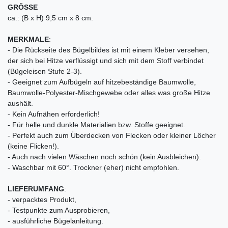
GRÖSSE
ca.: (B x H) 9,5 cm x 8 cm.
MERKMALE
:
- Die Rückseite des Bügelbildes ist mit einem Kleber versehen,
der sich bei Hitze verflüssigt und sich mit dem Stoff verbindet
(Bügeleisen Stufe 2-3).
- Geeignet zum Aufbügeln auf hitzebeständige Baumwolle,
Baumwolle-Polyester-Mischgewebe oder alles was große Hitze
aushält.
- Kein Aufnähen erforderlich!
- Für helle und dunkle Materialien bzw. Stoffe geeignet.
- Perfekt auch zum Überdecken von Flecken oder kleiner Löcher
(keine Flicken!).
- Auch nach vielen Wäschen noch schön (kein Ausbleichen).
- Waschbar mit 60°. Trockner (eher) nicht empfohlen.
LIEFERUMFANG
:
- verpacktes Produkt,
- Testpunkte zum Ausprobieren,
- ausführliche Bügelanleitung.