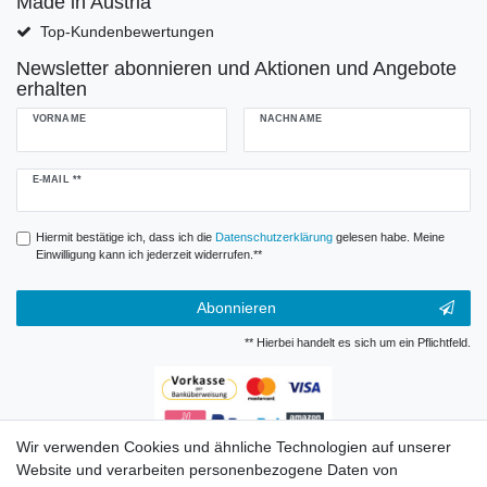
Made in Austria
Top-Kundenbewertungen
Newsletter abonnieren und Aktionen und Angebote
erhalten
VORNAME
NACHNAME
Newsletter
E-MAIL **
Honig
Hiermit bestätige ich, dass ich die
Daten­schutz­erklärung
gelesen habe. Meine
Einwilligung kann ich jederzeit widerrufen.**
Abonnieren
** Hierbei handelt es sich um ein Pflichtfeld.
Wir verwenden Cookies und ähnliche Technologien auf unserer
Zahlungsarten
Website und verarbeiten personenbezogene Daten von