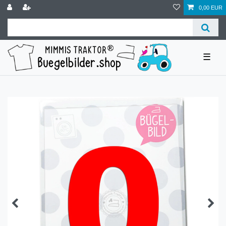
0,00 EUR
☰