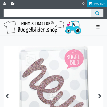
0,00 EUR
☰