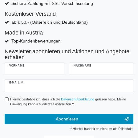
Sichere Zahlung mit SSL-Verschlüsselung
Kostenloser Versand
ab € 50,- (Österreich und Deutschland)
Made in Austria
Top-Kundenbewertungen
Newsletter abonnieren und Aktionen und Angebote
erhalten
VORNAME
NACHNAME
Newsletter
E-MAIL **
Honig
Hiermit bestätige ich, dass ich die
Daten­schutz­erklärung
gelesen habe. Meine
Einwilligung kann ich jederzeit widerrufen.**
Abonnieren
** Hierbei handelt es sich um ein Pflichtfeld.