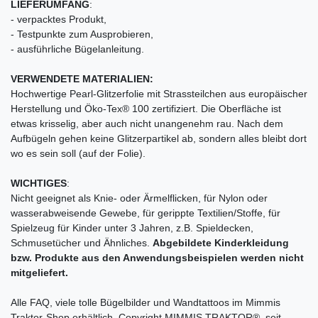
LIEFERUMFANG
:
- verpacktes Produkt,
- Testpunkte zum Ausprobieren,
- ausführliche Bügelanleitung.
VERWENDETE MATERIALIEN:
Hochwertige Pearl-Glitzerfolie mit Strassteilchen aus europäischer
Herstellung und Öko-Tex® 100 zertifiziert. Die Oberfläche ist
etwas krisselig, aber auch nicht unangenehm rau. Nach dem
Aufbügeln gehen keine Glitzerpartikel ab, sondern alles bleibt dort
wo es sein soll (auf der Folie).
WICHTIGES
:
Nicht geeignet als Knie- oder Ärmelflicken, für Nylon oder
wasserabweisende Gewebe, für gerippte Textilien/Stoffe, für
Spielzeug für Kinder unter 3 Jahren, z.B. Spieldecken,
Schmusetücher und Ähnliches.
Abgebildete Kinderkleidung
bzw. Produkte aus den Anwendungsbeispielen werden nicht
mitgeliefert.
Alle FAQ, viele tolle Bügelbilder und Wandtattoos im Mimmis
Traktor-Shop erhältlich. Copyright MIMMIS TRAKTOR®, seit