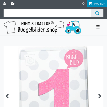
0,00 EUR
☰