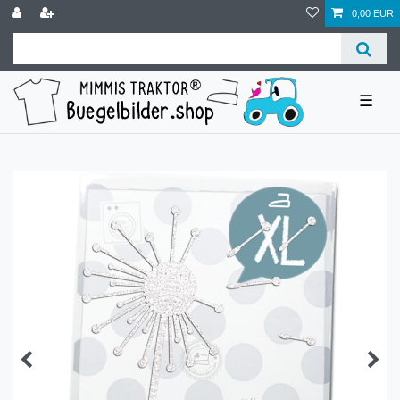
0,00 EUR
☰