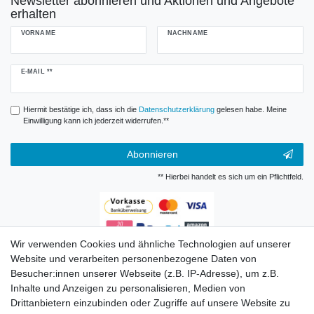
Newsletter abonnieren und Aktionen und Angebote
erhalten
VORNAME
NACHNAME
Newsletter
E-MAIL **
Honig
Hiermit bestätige ich, dass ich die
Daten­schutz­erklärung
gelesen habe. Meine
Einwilligung kann ich jederzeit widerrufen.**
Abonnieren
** Hierbei handelt es sich um ein Pflichtfeld.
Wir verwenden Cookies und ähnliche Technologien auf unserer
Zahlungsarten
Website und verarbeiten personenbezogene Daten von
Besucher:innen unserer Webseite (z.B. IP-Adresse), um z.B.
Inhalte und Anzeigen zu personalisieren, Medien von
Drittanbietern einzubinden oder Zugriffe auf unsere Website zu