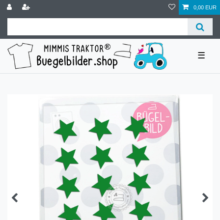
0,00 EUR
☰