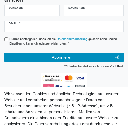
erhalten
VORNAME
NACHNAME
Newsletter
E-MAIL **
Honig
Hiermit bestätige ich, dass ich die
Daten­schutz­erklärung
gelesen habe. Meine
Einwilligung kann ich jederzeit widerrufen.**
Abonnieren
** Hierbei handelt es sich um ein Pflichtfeld.
Wir verwenden Cookies und ähnliche Technologien auf unserer
Zahlungsarten
Website und verarbeiten personenbezogene Daten von
Besucher:innen unserer Webseite (z.B. IP-Adresse), um z.B.
Inhalte und Anzeigen zu personalisieren, Medien von
Drittanbietern einzubinden oder Zugriffe auf unsere Website zu
analysieren. Die Datenverarbeitung erfolgt erst durch gesetzte