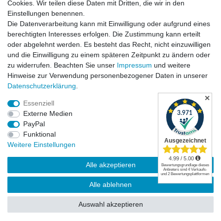
Cookies. Wir teilen diese Daten mit Dritten, die wir in den
Einstellungen benennen.
Die Datenverarbeitung kann mit Einwilligung oder aufgrund eines
Versandkosten
berechtigten Interesses erfolgen. Die Zustimmung kann erteilt
oder abgelehnt werden. Es besteht das Recht, nicht einzuwilligen
und die Einwilligung zu einem späteren Zeitpunkt zu ändern oder
zu widerrufen. Beachten Sie unser
Impressum
und weitere
Hinweise zur Verwendung personenbezogener Daten in unserer
Daten­schutz­erklärung
.
✕
Essenziell
Externe Medien
PayPal
Funktional
Widerrufsrecht
|
Widerrufsformular
|
Impressum
|
Weitere Einstellungen
Datenschutzerklärung
|
AGB
|
Kontakt
Alle akzeptieren
© Copyright | Mimmis Traktor registered trademark | 2026 | Alle Rechte
Alle ablehnen
vorbehalten.
Auswahl akzeptieren