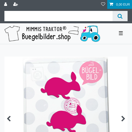
0,00 EUR
☰