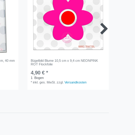
 cm, 40 mm
Bügelbild Blume 10,5 cm x 9,4 cm NEONPINK
Bügelbild
ROT Flockfolie
4,90 € *
ab 4,9
1
Bogen
1
Bogen
*
inkl. ges. MwSt.
zzgl.
Versandkosten
*
inkl. ge