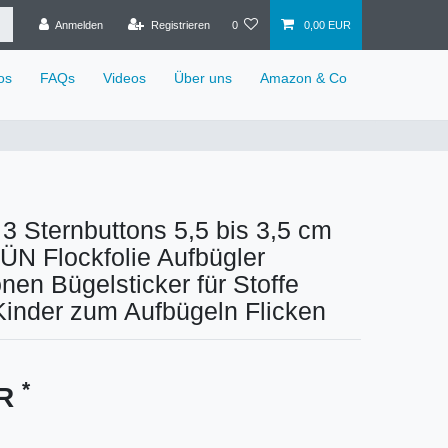
Anmelden
Registrieren
0
0,00 EUR
os
FAQs
Videos
Über uns
Amazon & Co
 3 Sternbuttons 5,5 bis 3,5 cm
 Flockfolie Aufbügler
onen Bügelsticker für Stoffe
 Kinder zum Aufbügeln Flicken
*
UR