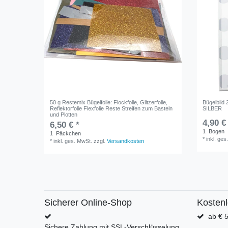
50 g Restemix Bügelfolie: Flockfolie, Glitzerfolie,
Bügelbild 
Reflektorfolie Flexfolie Reste Streifen zum Basteln
SILBER
und Plotten
4,90 €
6,50 € *
1
Bogen
1
Päckchen
*
inkl. ges
*
inkl. ges. MwSt.
zzgl.
Versandkosten
Sicherer Online-Shop
Kosten
ab € 5
Sichere Zahlung mit SSL-Verschlüsselung