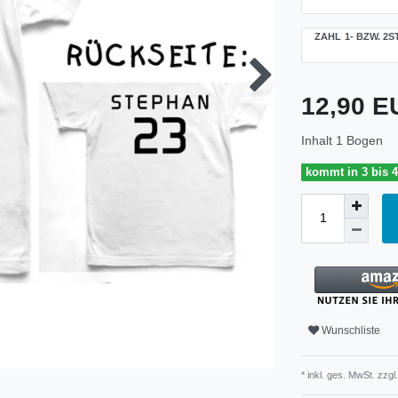
ZAHL 1- BZW. 2S
12,90 
Inhalt
1
Bogen
kommt in 3 bis 
Wunschliste
* inkl. ges. MwSt. zzgl.