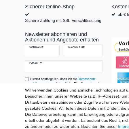
Sicherer Online-Shop
Kosten
ab € 5
Sichere Zahlung mit SSL-Verschlüsselung
Newsletter abonnieren und
Aktionen und Angebote erhalten
VORNAME
NACHNAME
Newsletter
E-MAIL **
Honig
Hiermit bestätige ich, dass ich die
Daten­schutz­
erklärung
gelesen habe. Meine Einwilligung kann ich
jederzeit widerrufen.**
Wir verwenden Cookies und ähnliche Technologien auf 
Besucher:innen unserer Webseite (z.B. IP-Adresse), um z
Abonnieren
Drittanbietern einzubinden oder Zugriffe auf unsere Webs
gesetzte Cookies. Wir teilen diese Daten mit Dritten, die
** Hierbei handelt es sich um ein Pflichtfeld.
Die Datenverarbeitung kann mit Einwilligung oder aufgru
erteilt oder abgelehnt werden. Es besteht das Recht, nich
zu ändern oder zu widerrufen. Beachten Sie unser
Impr
Widerru