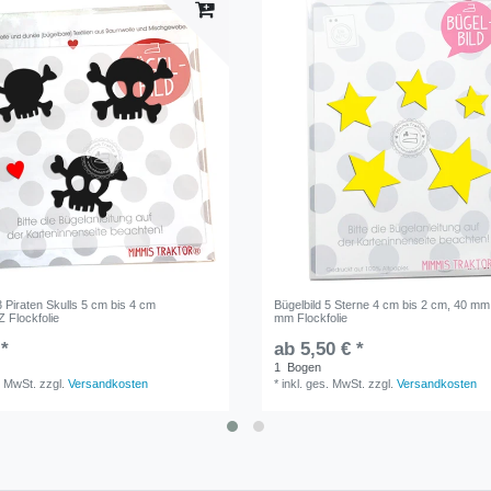
3 Piraten Skulls 5 cm bis 4 cm
Bügelbild 5 Sterne 4 cm bis 2 cm, 40 mm
Flockfolie
mm Flockfolie
 *
ab 5,50 € *
1
Bogen
. MwSt.
zzgl.
Versandkosten
*
inkl. ges. MwSt.
zzgl.
Versandkosten