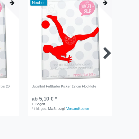
Neuheit
 bis 20
Bügelbild Fußballer Kicker 12 cm Flockfolie
Bügelbild
vier, fünf
zwölf Flo
ab 5,10 € *
ab 5,9
1
Bogen
1
Bogen
*
inkl. ges. MwSt.
zzgl.
Versandkosten
*
inkl. ge