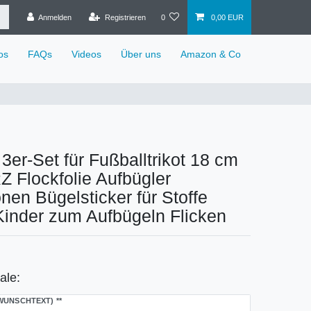
Anmelden
Registrieren
0
0,00 EUR
os
FAQs
Videos
Über uns
Amazon & Co
 3er-Set für Fußballtrikot 18 cm
Flockfolie Aufbügler
onen Bügelsticker für Stoffe
 Kinder zum Aufbügeln Flicken
ale:
WUNSCHTEXT)
**