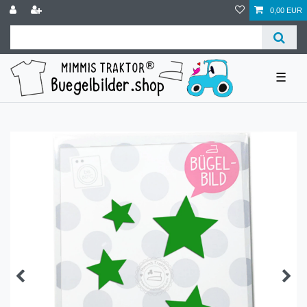
0,00 EUR
☰