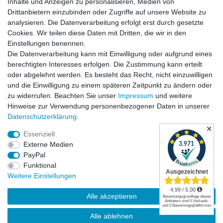
Inhalte und Anzeigen zu personalisieren, Medien von
Drittanbietern einzubinden oder Zugriffe auf unsere Website zu
analysieren. Die Datenverarbeitung erfolgt erst durch gesetzte
Cookies. Wir teilen diese Daten mit Dritten, die wir in den
Einstellungen benennen.
Die Datenverarbeitung kann mit Einwilligung oder aufgrund eines
Versandkosten
berechtigten Interesses erfolgen. Die Zustimmung kann erteilt
oder abgelehnt werden. Es besteht das Recht, nicht einzuwilligen
und die Einwilligung zu einem späteren Zeitpunkt zu ändern oder
zu widerrufen. Beachten Sie unser
Impressum
und weitere
Hinweise zur Verwendung personenbezogener Daten in unserer
Daten­schutz­erklärung
.
✕
Essenziell
Externe Medien
PayPal
Funktional
Widerrufsrecht
|
Widerrufsformular
|
Impressum
|
Weitere Einstellungen
Datenschutzerklärung
|
AGB
|
Kontakt
Alle akzeptieren
© Copyright | Mimmis Traktor registered trademark | 2026 | Alle Rechte
Alle ablehnen
vorbehalten.