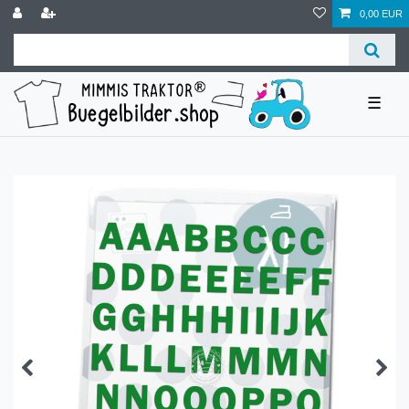
0,00 EUR
☰