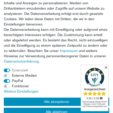
Inhalte und Anzeigen zu personalisieren, Medien von
Drittanbietern einzubinden oder Zugriffe auf unsere Website zu
analysieren. Die Datenverarbeitung erfolgt erst durch gesetzte
Cookies. Wir teilen diese Daten mit Dritten, die wir in den
Einstellungen benennen.
Die Datenverarbeitung kann mit Einwilligung oder aufgrund eines
Versandkosten
berechtigten Interesses erfolgen. Die Zustimmung kann erteilt
oder abgelehnt werden. Es besteht das Recht, nicht einzuwilligen
und die Einwilligung zu einem späteren Zeitpunkt zu ändern oder
zu widerrufen. Beachten Sie unser
Impressum
und weitere
Hinweise zur Verwendung personenbezogener Daten in unserer
Daten­schutz­erklärung
.
✕
Essenziell
Externe Medien
PayPal
Funktional
Widerrufsrecht
|
Widerrufsformular
|
Impressum
|
Weitere Einstellungen
Datenschutzerklärung
|
AGB
|
Kontakt
Alle akzeptieren
© Copyright | Mimmis Traktor registered trademark | 2026 | Alle Rechte
Alle ablehnen