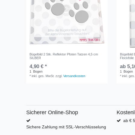
Bügelbild 2 Stk. Reflektor Pfoten Tatzen 4,5 cm
Bügelbild
SILBER
Flockfolie
4,90 € *
ab 5,1
1
Bogen
1
Bogen
*
inkl. ges. MwSt.
zzgl.
Versandkosten
*
inkl. ges
Sicherer Online-Shop
Kosten
ab € 5
Sichere Zahlung mit SSL-Verschlüsselung