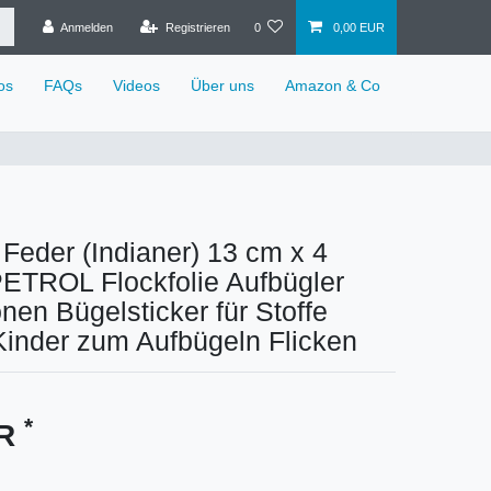
Anmelden
Registrieren
0
0,00 EUR
os
FAQs
Videos
Über uns
Amazon & Co
 Feder (Indianer) 13 cm x 4
TROL Flockfolie Aufbügler
onen Bügelsticker für Stoffe
 Kinder zum Aufbügeln Flicken
*
UR