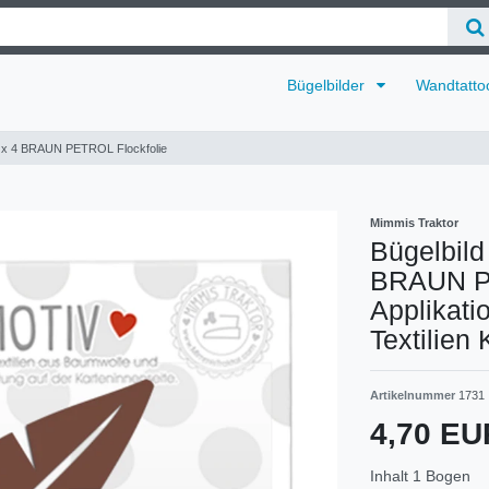
Bügelbilder
Wandtatto
cm x 4 BRAUN PETROL Flockfolie
Mimmis Traktor
Bügelbild
BRAUN PE
Applikati
Textilien
Artikelnummer
1731
4,70 E
Inhalt
1
Bogen