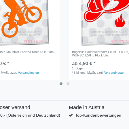
 BMX Mountain Fahrrad biker 13 x 9 cm
Bügelbild Feuerwehrhelm Feuer 11,5 x 6
WUNSCHZAHL Flockfolie
0 € *
ab 4,90 € *
1
Bogen
. MwSt.
zzgl.
Versandkosten
*
inkl. ges. MwSt.
zzgl.
Versandkosten
loser Versand
Made in Austria
0,- (Österreich und Deutschland)
Top-Kundenbewertungen