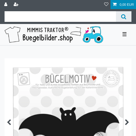
0,00 EUR
☰