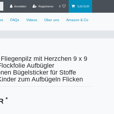
Anmelden
Registrieren
0
0,00 EUR
os
FAQs
Videos
Über uns
Amazon & Co
 Fliegenpilz mit Herzchen 9 x 9
ockfolie Aufbügler
onen Bügelsticker für Stoffe
 Kinder zum Aufbügeln Flicken
*
UR