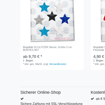
Bügelbild 10 GLITZER Sterne, Größe 3 cm
Bügelbild 
BUNTES SET
Flockfolie
ab 9,70 € *
4,90 €
1
Bogen
1
Bogen
*
inkl. ges. MwSt.
zzgl.
Versandkosten
*
inkl. ges
Sicherer Online-Shop
Kosten
ab € 5
Sichere Zahlung mit SSL-Verschlüsselung