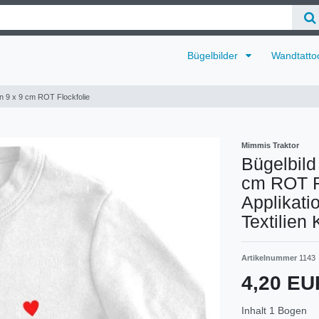
Bügelbilder
Wandtatto
en 9 x 9 cm ROT Flockfolie
Mimmis Traktor
Bügelbild
cm ROT Fl
Applikati
Textilien
Artikelnummer
1143
4,20 E
Inhalt
1
Bogen