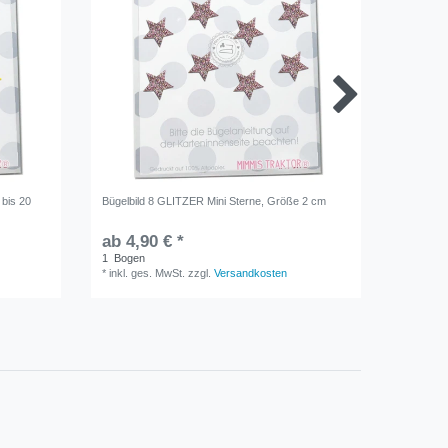
 bis 20
Bügelbild 8 GLITZER Mini Sterne, Größe 2 cm
Bügelbil
Flockfoli
ab 4,90 € *
ab 17,
1
Bogen
1
Bogen
*
inkl. ges. MwSt.
zzgl.
Versandkosten
*
inkl. ge