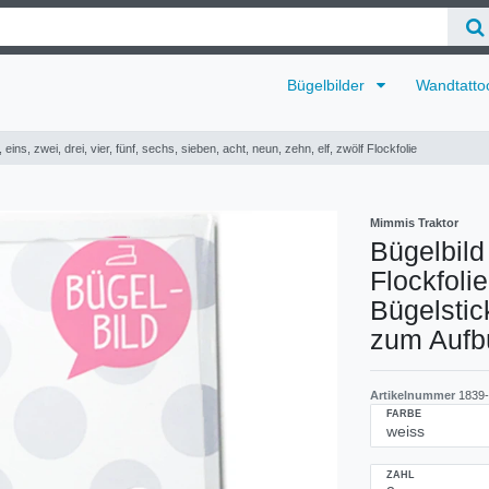
Bügelbilder
Wandtatto
eins, zwei, drei, vier, fünf, sechs, sieben, acht, neun, zehn, elf, zwölf Flockfolie
Mimmis Traktor
Bügelbild
Flockfoli
Bügelstick
zum Aufb
Artikelnummer
1839
FARBE
ZAHL