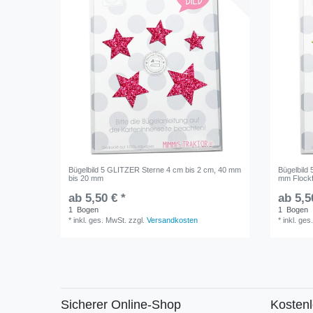
Bügelbild 5 GLITZER Sterne 4 cm bis 2 cm, 40 mm
Bügelbild 
bis 20 mm
mm Flockf
ab 5,50 € *
ab 5,5
1
Bogen
1
Bogen
*
inkl. ges. MwSt.
zzgl.
Versandkosten
*
inkl. ges
Sicherer Online-Shop
Kosten