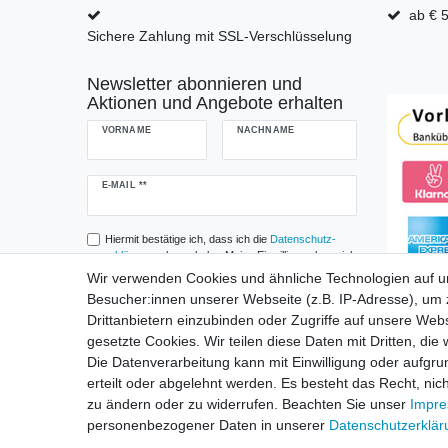
ab € 5
Sichere Zahlung mit SSL-Verschlüsselung
Newsletter abonnieren und
Aktionen und Angebote erhalten
VORNAME
NACHNAME
Newsletter
E-MAIL **
Honig
Hiermit bestätige ich, dass ich die
Daten­schutz­
erklärung
gelesen habe. Meine Einwilligung kann ich
jederzeit widerrufen.**
Wir verwenden Cookies und ähnliche Technologien auf 
Besucher:innen unserer Webseite (z.B. IP-Adresse), um z
Abonnieren
Drittanbietern einzubinden oder Zugriffe auf unsere Webs
gesetzte Cookies. Wir teilen diese Daten mit Dritten, die
** Hierbei handelt es sich um ein Pflichtfeld.
Die Datenverarbeitung kann mit Einwilligung oder aufgru
erteilt oder abgelehnt werden. Es besteht das Recht, nich
zu ändern oder zu widerrufen. Beachten Sie unser
Impr
Widerru
personenbezogener Daten in unserer
Daten­schutz­erklä