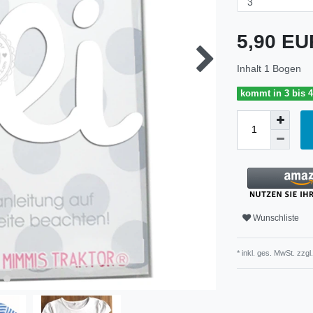
5,90 E
Inhalt
1
Bogen
kommt in 3 bis 
Wunschliste
* inkl. ges. MwSt. zzgl.