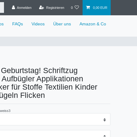
Anmelden
Registrieren
0
0,00 EUR
os
FAQs
Videos
Über uns
Amazon & Co
 Geburtstag! Schriftzug
e Aufbügler Applikationen
er für Stoffe Textilien Kinder
ügeln Flicken
-weiss3