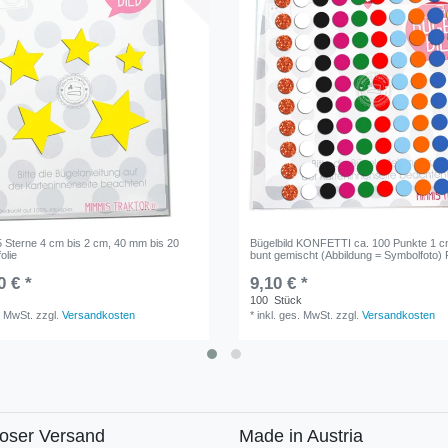
5 Sterne 4 cm bis 2 cm, 40 mm bis 20
Bügelbild KONFETTI ca. 100 Punkte 1 
olie
bunt gemischt (Abbildung = Symbolfoto) F
0 € *
9,10 € *
100
Stück
. MwSt.
zzgl.
Versandkosten
*
inkl. ges. MwSt.
zzgl.
Versandkosten
loser Versand
Made in Austria