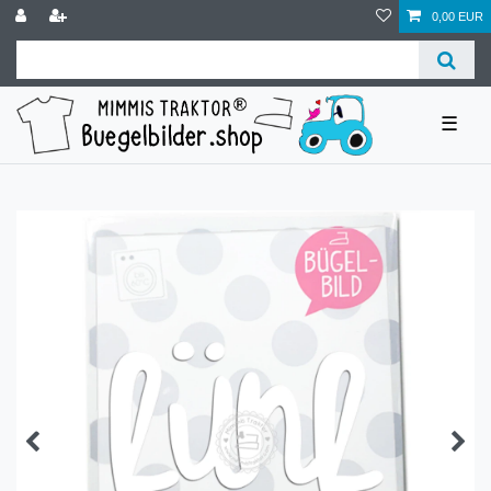
0,00 EUR
☰