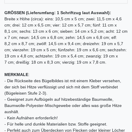
GRÖSSEN (Lieferumfang: 1 Schriftzug laut Auswahl):
Breite x Höhe (circa): eins: 10,5 cm x 5 cm; zwei: 11,5 cm x 4,6
cm; drei: 12 cm x 6,5 cm; vier: 12 cm x 5,7 cm; fünf: 11 cm x
8,1 cm; sechs: 13 cm x 6 cm; sieben: 14 cm x 5,2 cm; acht: 12 cm
x 7 cm; neun: 14,5 cm x 6,8 cm; zehn: 14,5 cm x 6,8 cm; elf:
8,2 cm x 8,7 cm; zwölf: 14,5 cm x 9,4 cm; dreizehn: 19 cm x 5,7
cm; vierzehn: 19 cm x 5 cm; fünfzehn: 19 cm x 6,6 cm; sechzehn:
19 cm x 4,8 cm; achtzehn: 19 cm x 5,4 cm; zwanzig: 19 cm x
7 cm; dreißig: 18 cm x 8,3 cm; vierzig: 19 cm x 7,8 cm.
MERKMALE
:
- Die Rückseite des Bügelbildes ist mit einem Kleber versehen,
der sich bei Hitze verflüssigt und sich mit dem Stoff verbindet
(Bügeleisen Stufe 2-3).
- Geeignet zum Aufbügeln auf hitzebeständige Baumwolle,
Baumwolle-Polyester-Mischgewebe oder alles was große Hitze
aushält.
- Kein Aufnähen erforderlich!
- Für helle und dunkle Materialien bzw. Stoffe geeignet.
- Perfekt auch zum Überdecken von Flecken oder kleiner Löcher