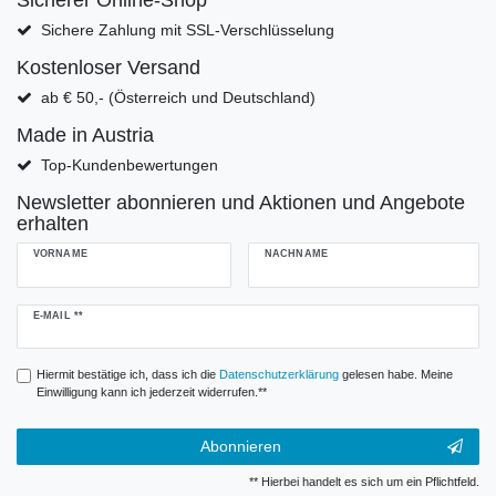
Sicherer Online-Shop
Sichere Zahlung mit SSL-Verschlüsselung
Kostenloser Versand
ab € 50,- (Österreich und Deutschland)
Made in Austria
Top-Kundenbewertungen
Newsletter abonnieren und Aktionen und Angebote
erhalten
VORNAME
NACHNAME
Newsletter
E-MAIL **
Honig
Hiermit bestätige ich, dass ich die
Daten­schutz­erklärung
gelesen habe. Meine
Einwilligung kann ich jederzeit widerrufen.**
Abonnieren
** Hierbei handelt es sich um ein Pflichtfeld.