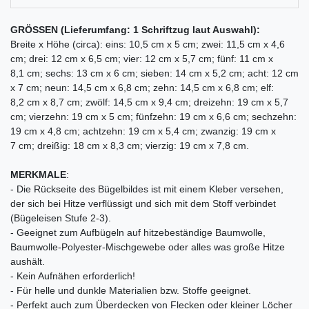
GRÖSSEN (Lieferumfang: 1 Schriftzug laut Auswahl):
Breite x Höhe (circa): eins: 10,5 cm x 5 cm; zwei: 11,5 cm x 4,6
cm; drei: 12 cm x 6,5 cm; vier: 12 cm x 5,7 cm; fünf: 11 cm x
8,1 cm; sechs: 13 cm x 6 cm; sieben: 14 cm x 5,2 cm; acht: 12 cm
x 7 cm; neun: 14,5 cm x 6,8 cm; zehn: 14,5 cm x 6,8 cm; elf:
8,2 cm x 8,7 cm; zwölf: 14,5 cm x 9,4 cm; dreizehn: 19 cm x 5,7
cm; vierzehn: 19 cm x 5 cm; fünfzehn: 19 cm x 6,6 cm; sechzehn:
19 cm x 4,8 cm; achtzehn: 19 cm x 5,4 cm; zwanzig: 19 cm x
7 cm; dreißig: 18 cm x 8,3 cm; vierzig: 19 cm x 7,8 cm.
MERKMALE
:
- Die Rückseite des Bügelbildes ist mit einem Kleber versehen,
der sich bei Hitze verflüssigt und sich mit dem Stoff verbindet
(Bügeleisen Stufe 2-3).
- Geeignet zum Aufbügeln auf hitzebeständige Baumwolle,
Baumwolle-Polyester-Mischgewebe oder alles was große Hitze
aushält.
- Kein Aufnähen erforderlich!
- Für helle und dunkle Materialien bzw. Stoffe geeignet.
- Perfekt auch zum Überdecken von Flecken oder kleiner Löcher