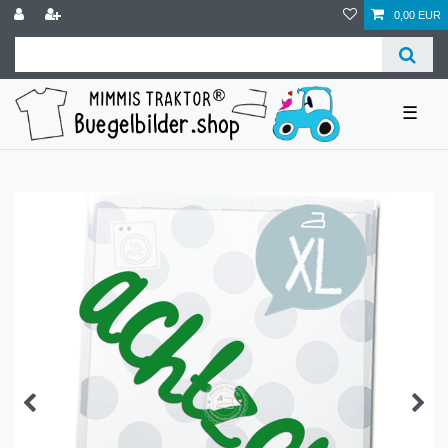
0,00 EUR
☰