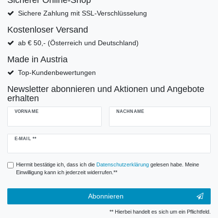
Sicherer Online-Shop
Sichere Zahlung mit SSL-Verschlüsselung
Kostenloser Versand
ab € 50,- (Österreich und Deutschland)
Made in Austria
Top-Kundenbewertungen
Newsletter abonnieren und Aktionen und Angebote
erhalten
VORNAME
NACHNAME
Newsletter
E-MAIL **
Honig
Hiermit bestätige ich, dass ich die
Daten­schutz­erklärung
gelesen habe. Meine
Einwilligung kann ich jederzeit widerrufen.**
Abonnieren
** Hierbei handelt es sich um ein Pflichtfeld.