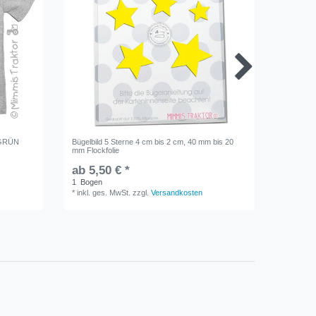
m GRÜN
Bügelbild 5 Sterne 4 cm bis 2 cm, 40 mm bis 20
Bügelbil
mm Flockfolie
Flockfoli
ab 5,50 € *
5,10 €
1
Bogen
1
Bogen
*
inkl. ges. MwSt.
zzgl.
Versandkosten
*
inkl. ge