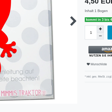
4,50 E
Inhalt
1
Bogen
kommt in 3 bis 
Wunschliste
* inkl. ges. MwSt. zzgl.