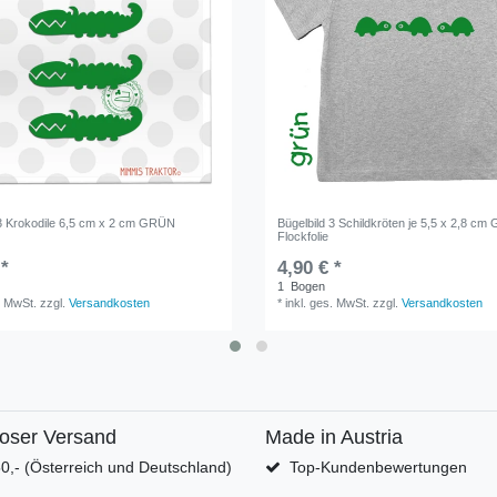
 3 Krokodile 6,5 cm x 2 cm GRÜN
Bügelbild 3 Schildkröten je 5,5 x 2,8 c
Flockfolie
 *
4,90 € *
1
Bogen
. MwSt.
zzgl.
Versandkosten
*
inkl. ges. MwSt.
zzgl.
Versandkosten
loser Versand
Made in Austria
0,- (Österreich und Deutschland)
Top-Kundenbewertungen