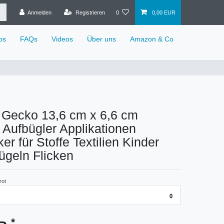
Anmelden
Registrieren
0
0,00 EUR
os
FAQs
Videos
Über uns
Amazon & Co
 Gecko 13,6 cm x 6,6 cm
e Aufbügler Applikationen
er für Stoffe Textilien Kinder
ügeln Flicken
rot
*