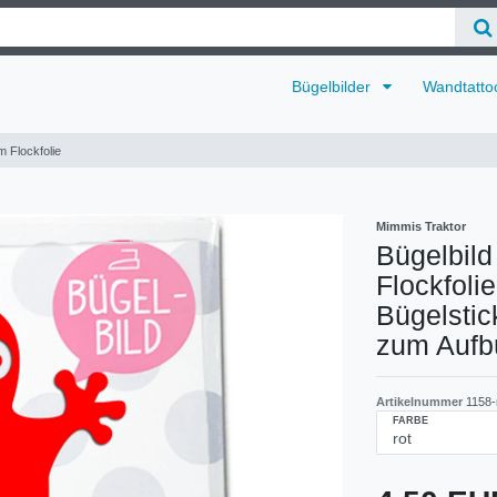
Bügelbilder
Wandtatto
 Flockfolie
Mimmis Traktor
Bügelbild
Flockfoli
Bügelstick
zum Aufb
Artikelnummer
1158-
FARBE