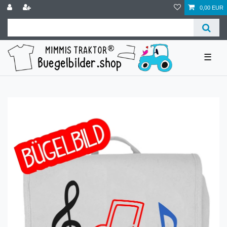
0,00 EUR
☰