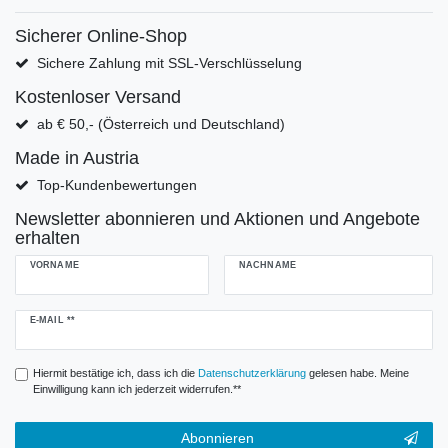
Sicherer Online-Shop
Sichere Zahlung mit SSL-Verschlüsselung
Kostenloser Versand
ab € 50,- (Österreich und Deutschland)
Made in Austria
Top-Kundenbewertungen
Newsletter abonnieren und Aktionen und Angebote
erhalten
VORNAME
NACHNAME
Newsletter
E-MAIL **
Honig
Hiermit bestätige ich, dass ich die
Daten­schutz­erklärung
gelesen habe. Meine
Einwilligung kann ich jederzeit widerrufen.**
Abonnieren