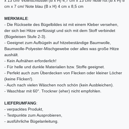
x 13 cm/ Violinschlüssel (B x H) 4,7 cm x 13 cm/ Note rot (B x H) 8
cm x 7 cm/ Note blau (B x H) 4 cm x 8,5 cm
MERKMALE
:
- Die Rückseite des Bügelbildes ist mit einem Kleber versehen,
der sich bei Hitze verflüssigt und sich mit dem Stoff verbindet
(Bügeleisen Stufe 2-3).
- Geeignet zum Aufbügeln auf hitzebeständige Baumwolle,
Baumwolle-Polyester-Mischgewebe oder alles was große Hitze
aushält.
- Kein Aufnähen erforderlich!
- Für helle und dunkle Materialien bzw. Stoffe geeignet.
- Perfekt auch zum Überdecken von Flecken oder kleiner Löcher
(keine Flicken!).
- Auch nach vielen Wäschen noch schön (kein Ausbleichen).
- Waschbar mit 60°. Trockner (eher) nicht empfohlen.
LIEFERUMFANG
:
- verpacktes Produkt,
- Testpunkte zum Ausprobieren,
- ausführliche Bügelanleitung.