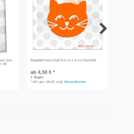
wei, drei,
Bügelbild Katze Kopf 8,6 cm x 8 cm Flockfolie
Bügelbil
, elf,
DUNKELG
ab 4,50 € *
4,90 €
1
Bogen
1
Bogen
*
inkl. ges. MwSt.
zzgl.
Versandkosten
*
inkl. ge