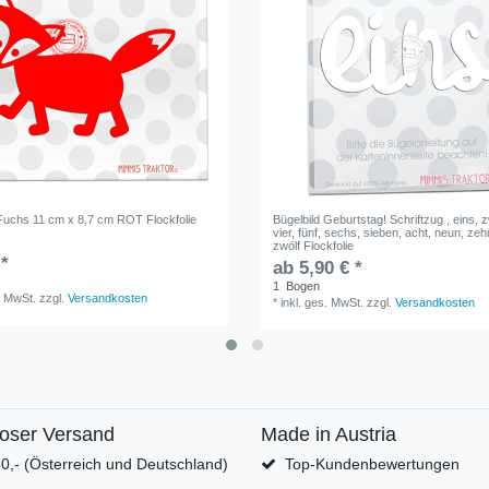
 Fuchs 11 cm x 8,7 cm ROT Flockfolie
Bügelbild Geburtstag! Schriftzug , eins, z
vier, fünf, sechs, sieben, acht, neun, zehn
zwölf Flockfolie
 *
ab 5,90 € *
1
Bogen
. MwSt.
zzgl.
Versandkosten
*
inkl. ges. MwSt.
zzgl.
Versandkosten
loser Versand
Made in Austria
0,- (Österreich und Deutschland)
Top-Kundenbewertungen