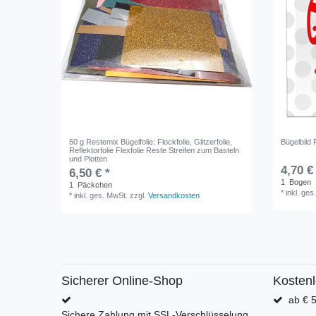
50 g Restemix Bügelfolie: Flockfolie, Glitzerfolie,
Bügelbild
Reflektorfolie Flexfolie Reste Streifen zum Basteln
und Plotten
4,70 €
6,50 € *
1
Bogen
1
Päckchen
*
inkl. ges
*
inkl. ges. MwSt.
zzgl.
Versandkosten
Sicherer Online-Shop
Kosten
ab € 5
Sichere Zahlung mit SSL-Verschlüsselung