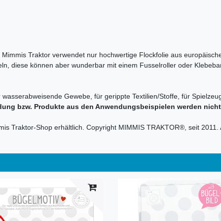
en. Mimmis Traktor verwendet nur hochwertige Flockfolie aus europäische
sseln, diese können aber wunderbar mit einem Fusselroller oder Klebeba
r wasserabweisende Gewebe, für gerippte Textilien/Stoffe, für Spielzeug
dung bzw. Produkte aus den Anwendungsbeispielen werden nicht m
mmis Traktor-Shop erhältlich. Copyright MIMMIS TRAKTOR®, seit 2011. 