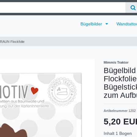
Bügelbilder
Wandtatto
BRAUN Flockfolie
Mimmis Traktor
Bügelbild
Flockfoli
Bügelstick
zum Aufb
Artikelnummer
1202
5,20 E
Inhalt
1
Bogen