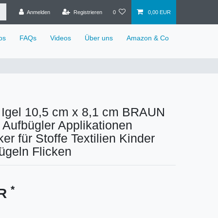
Anmelden
Registrieren
0
0,00 EUR
os
FAQs
Videos
Über uns
Amazon & Co
 Igel 10,5 cm x 8,1 cm BRAUN
e Aufbügler Applikationen
er für Stoffe Textilien Kinder
ügeln Flicken
*
UR