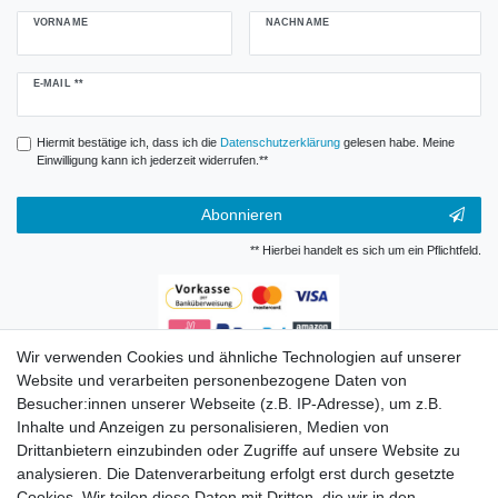
VORNAME
NACHNAME
Newsletter
E-MAIL **
Honig
Hiermit bestätige ich, dass ich die
Daten­schutz­erklärung
gelesen habe. Meine
Einwilligung kann ich jederzeit widerrufen.**
Abonnieren
** Hierbei handelt es sich um ein Pflichtfeld.
Wir verwenden Cookies und ähnliche Technologien auf unserer
Zahlungsarten
Website und verarbeiten personenbezogene Daten von
Besucher:innen unserer Webseite (z.B. IP-Adresse), um z.B.
Inhalte und Anzeigen zu personalisieren, Medien von
Drittanbietern einzubinden oder Zugriffe auf unsere Website zu
analysieren. Die Datenverarbeitung erfolgt erst durch gesetzte
Cookies. Wir teilen diese Daten mit Dritten, die wir in den