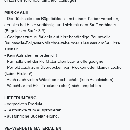
einzelnen Teile nacheinander aufbügeln.
MERKMALE
:
- Die Rückseite des Bügelbildes ist mit einem Kleber versehen,
der sich bei Hitze verflüssigt und sich mit dem Stoff verbindet
(Bügeleisen Stufe 2-3).
- Geeignet zum Aufbügeln auf hitzebeständige Baumwolle,
Baumwolle-Polyester-Mischgewebe oder alles was große Hitze
aushält.
- Kein Aufnähen erforderlich!
- Für helle und dunkle Materialien bzw. Stoffe geeignet.
- Perfekt auch zum Überdecken von Flecken oder kleiner Löcher
(keine Flicken!).
- Auch nach vielen Wäschen noch schön (kein Ausbleichen).
- Waschbar mit 60°. Trockner (eher) nicht empfohlen.
LIEFERUMFANG
:
- verpacktes Produkt,
- Testpunkte zum Ausprobieren,
- ausführliche Bügelanleitung.
VERWENDETE MATERIALIEN: