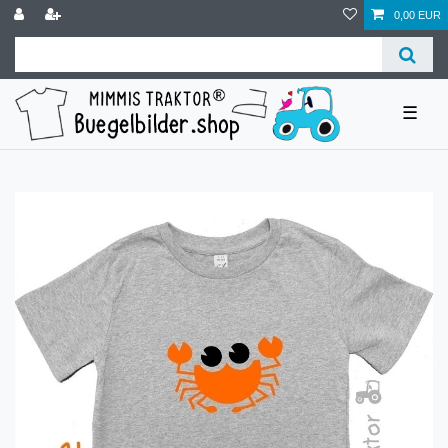
0,00 EUR
☰