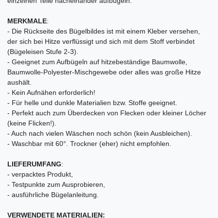
einzelnen Teile nacheinander aufbügeln.
MERKMALE
:
- Die Rückseite des Bügelbildes ist mit einem Kleber versehen,
der sich bei Hitze verflüssigt und sich mit dem Stoff verbindet
(Bügeleisen Stufe 2-3).
- Geeignet zum Aufbügeln auf hitzebeständige Baumwolle,
Baumwolle-Polyester-Mischgewebe oder alles was große Hitze
aushält.
- Kein Aufnähen erforderlich!
- Für helle und dunkle Materialien bzw. Stoffe geeignet.
- Perfekt auch zum Überdecken von Flecken oder kleiner Löcher
(keine Flicken!).
- Auch nach vielen Wäschen noch schön (kein Ausbleichen).
- Waschbar mit 60°. Trockner (eher) nicht empfohlen.
LIEFERUMFANG
:
- verpacktes Produkt,
- Testpunkte zum Ausprobieren,
- ausführliche Bügelanleitung.
VERWENDETE MATERIALIEN: