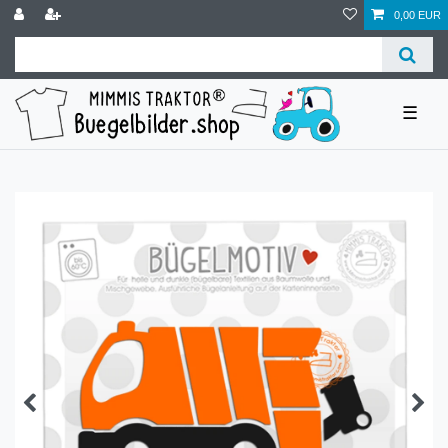
0,00 EUR
☰