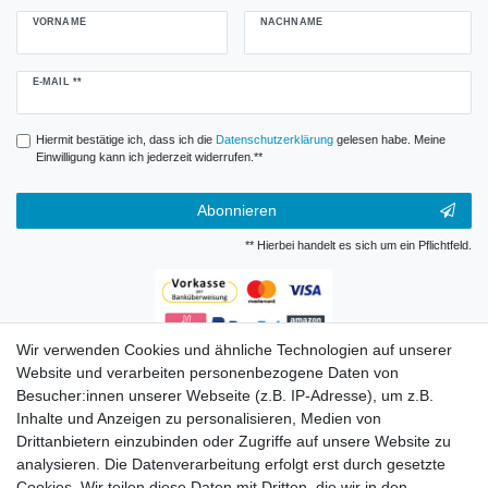
VORNAME
NACHNAME
Newsletter
E-MAIL **
Honig
Hiermit bestätige ich, dass ich die
Daten­schutz­erklärung
gelesen habe. Meine
Einwilligung kann ich jederzeit widerrufen.**
Abonnieren
** Hierbei handelt es sich um ein Pflichtfeld.
Wir verwenden Cookies und ähnliche Technologien auf unserer
Zahlungsarten
Website und verarbeiten personenbezogene Daten von
Besucher:innen unserer Webseite (z.B. IP-Adresse), um z.B.
Inhalte und Anzeigen zu personalisieren, Medien von
Drittanbietern einzubinden oder Zugriffe auf unsere Website zu
analysieren. Die Datenverarbeitung erfolgt erst durch gesetzte
Cookies. Wir teilen diese Daten mit Dritten, die wir in den