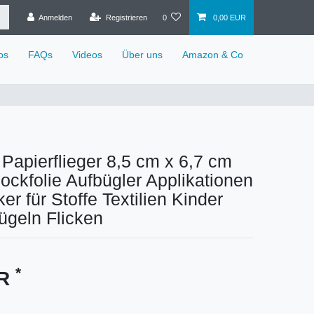
Anmelden
Registrieren
0
0,00 EUR
os
FAQs
Videos
Über uns
Amazon & Co
 Papierflieger 8,5 cm x 6,7 cm
ckfolie Aufbügler Applikationen
er für Stoffe Textilien Kinder
ügeln Flicken
*
UR