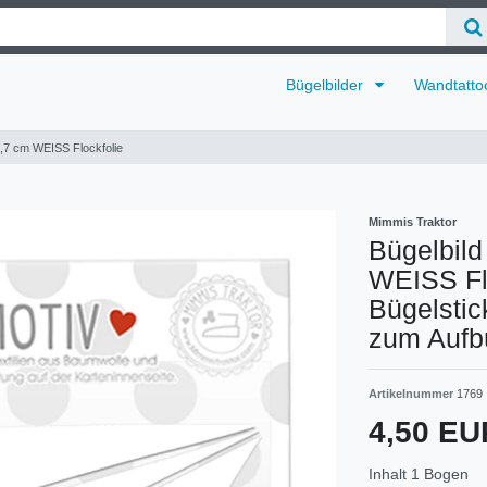
Bügelbilder
Wandtatto
 6,7 cm WEISS Flockfolie
Mimmis Traktor
Bügelbild
WEISS Flo
Bügelstick
zum Aufb
Artikelnummer
1769
4,50 E
Inhalt
1
Bogen