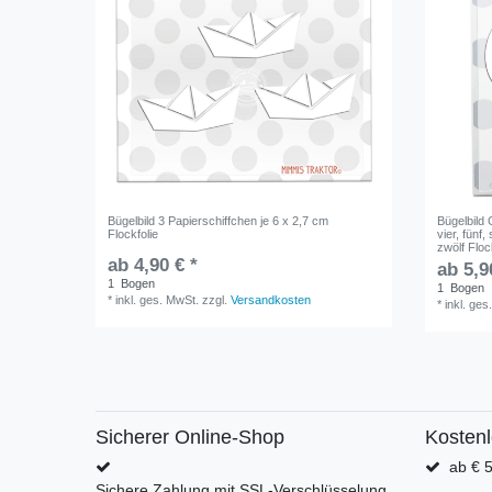
Bügelbild 3 Papierschiffchen je 6 x 2,7 cm
Bügelbild 
Flockfolie
vier, fünf
zwölf Floc
ab 4,90 € *
ab 5,9
1
Bogen
1
Bogen
*
inkl. ges. MwSt.
zzgl.
Versandkosten
*
inkl. ges
Sicherer Online-Shop
Kosten
ab € 5
Sichere Zahlung mit SSL-Verschlüsselung