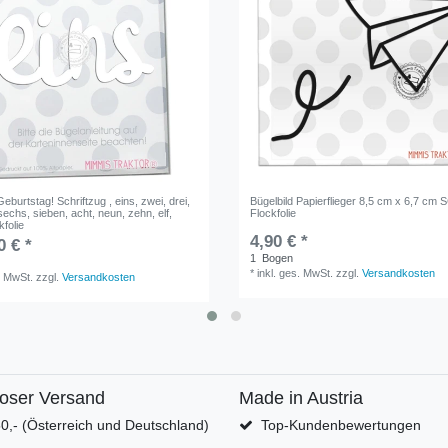
Geburtstag! Schriftzug , eins, zwei, drei,
Bügelbild Papierflieger 8,5 cm x 6,7 
, sechs, sieben, acht, neun, zehn, elf,
Flockfolie
kfolie
4,90 € *
0 € *
1
Bogen
*
inkl. ges. MwSt.
zzgl.
Versandkosten
. MwSt.
zzgl.
Versandkosten
loser Versand
Made in Austria
0,- (Österreich und Deutschland)
Top-Kundenbewertungen