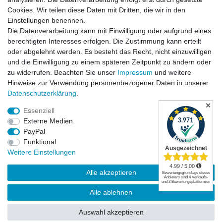
Cookies. Wir teilen diese Daten mit Dritten, die wir in den
Einstellungen benennen.
Die Datenverarbeitung kann mit Einwilligung oder aufgrund eines
Versandkosten
berechtigten Interesses erfolgen. Die Zustimmung kann erteilt
oder abgelehnt werden. Es besteht das Recht, nicht einzuwilligen
und die Einwilligung zu einem späteren Zeitpunkt zu ändern oder
zu widerrufen. Beachten Sie unser
Impressum
und weitere
Hinweise zur Verwendung personenbezogener Daten in unserer
Daten­schutz­erklärung
.
✕
Essenziell
Externe Medien
PayPal
Funktional
Widerrufsrecht
|
Widerrufsformular
|
Impressum
|
Weitere Einstellungen
Datenschutzerklärung
|
AGB
|
Kontakt
Alle akzeptieren
© Copyright | Mimmis Traktor registered trademark | 2026 | Alle Rechte
Alle ablehnen
vorbehalten.
Auswahl akzeptieren