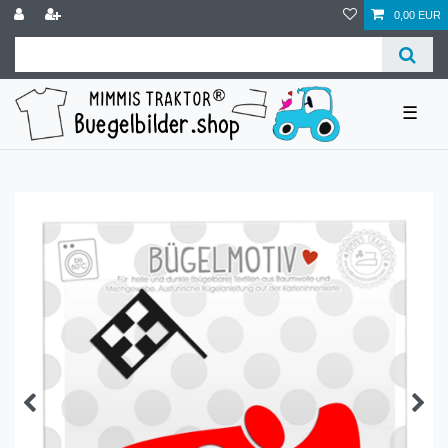
0,00 EUR
☰