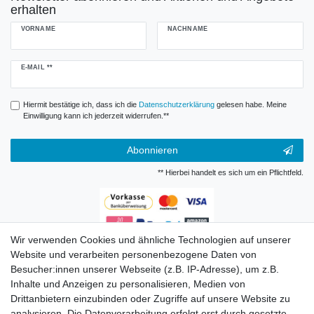
erhalten
VORNAME
NACHNAME
Newsletter
E-MAIL **
Honig
Hiermit bestätige ich, dass ich die
Daten­schutz­erklärung
gelesen habe. Meine
Einwilligung kann ich jederzeit widerrufen.**
Abonnieren
** Hierbei handelt es sich um ein Pflichtfeld.
Wir verwenden Cookies und ähnliche Technologien auf unserer
Zahlungsarten
Website und verarbeiten personenbezogene Daten von
Besucher:innen unserer Webseite (z.B. IP-Adresse), um z.B.
Inhalte und Anzeigen zu personalisieren, Medien von
Drittanbietern einzubinden oder Zugriffe auf unsere Website zu
analysieren. Die Datenverarbeitung erfolgt erst durch gesetzte