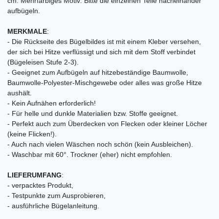
cm. Mehrfarbiges Motiv: Bitte die einzelnen Teile nacheinander
aufbügeln.
MERKMALE
:
- Die Rückseite des Bügelbildes ist mit einem Kleber versehen,
der sich bei Hitze verflüssigt und sich mit dem Stoff verbindet
(Bügeleisen Stufe 2-3).
- Geeignet zum Aufbügeln auf hitzebeständige Baumwolle,
Baumwolle-Polyester-Mischgewebe oder alles was große Hitze
aushält.
- Kein Aufnähen erforderlich!
- Für helle und dunkle Materialien bzw. Stoffe geeignet.
- Perfekt auch zum Überdecken von Flecken oder kleiner Löcher
(keine Flicken!).
- Auch nach vielen Wäschen noch schön (kein Ausbleichen).
- Waschbar mit 60°. Trockner (eher) nicht empfohlen.
LIEFERUMFANG
:
- verpacktes Produkt,
- Testpunkte zum Ausprobieren,
- ausführliche Bügelanleitung.