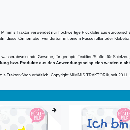
en. Mimmis Traktor verwendet nur hochwertige Flockfolie aus europäische
sseln, diese können aber wunderbar mit einem Fusselroller oder Klebeba
r wasserabweisende Gewebe, für gerippte Textilien/Stoffe, für Spielzeug
dung bzw. Produkte aus den Anwendungsbeispielen werden nicht m
mmis Traktor-Shop erhältlich. Copyright MIMMIS TRAKTOR®, seit 2011. 