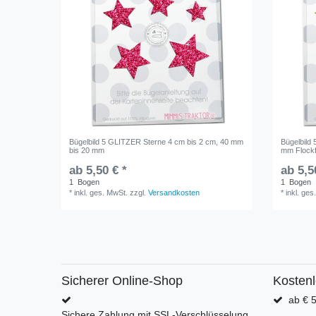
Bügelbild 5 GLITZER Sterne 4 cm bis 2 cm, 40 mm
Bügelbild 
bis 20 mm
mm Flockf
ab 5,50 € *
ab 5,5
1
Bogen
1
Bogen
*
inkl. ges. MwSt.
zzgl.
Versandkosten
*
inkl. ges
Sicherer Online-Shop
Kosten
ab € 5
Sichere Zahlung mit SSL-Verschlüsselung