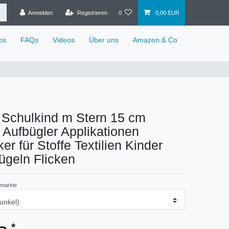
Anmelden
Registrieren
0
0,00 EUR
os
FAQs
Videos
Über uns
Amazon & Co
 Schulkind m Stern 15 cm
e Aufbügler Applikationen
er für Stoffe Textilien Kinder
ügeln Flicken
marine
*