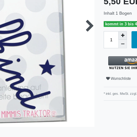
5,50 E
Inhalt
1
Bogen
kommt in 3 bis 
Wunschliste
* inkl. ges. MwSt. zzgl.