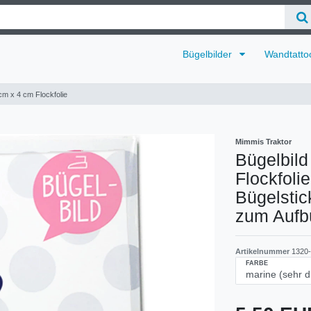
Bügelbilder
Wandtatto
 cm x 4 cm Flockfolie
Mimmis Traktor
Bügelbild
Flockfoli
Bügelstick
zum Aufb
Artikelnummer
1320-
FARBE