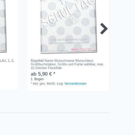
LAU, 1, 2,
Bügelbild Name Wunschname Wunschtext,
Bügelbild
Großbuchstaben, Größe und Farbe wählbar, max.
Flockfoli
10 Zeichen Flockfolie
5,50 €
ab 5,90 € *
1
Bogen
1
Bogen
*
inkl. ge
*
inkl. ges. MwSt.
zzgl.
Versandkosten