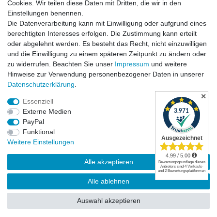
Cookies. Wir teilen diese Daten mit Dritten, die wir in den
Einstellungen benennen.
Die Datenverarbeitung kann mit Einwilligung oder aufgrund eines
Versandkosten
berechtigten Interesses erfolgen. Die Zustimmung kann erteilt
oder abgelehnt werden. Es besteht das Recht, nicht einzuwilligen
und die Einwilligung zu einem späteren Zeitpunkt zu ändern oder
zu widerrufen. Beachten Sie unser
Impressum
und weitere
Hinweise zur Verwendung personenbezogener Daten in unserer
Daten­schutz­erklärung
.
✕
Essenziell
Externe Medien
PayPal
Funktional
Widerrufsrecht
|
Widerrufsformular
|
Impressum
|
Weitere Einstellungen
Datenschutzerklärung
|
AGB
|
Kontakt
Alle akzeptieren
© Copyright | Mimmis Traktor registered trademark | 2026 | Alle Rechte
Alle ablehnen
vorbehalten.
Auswahl akzeptieren