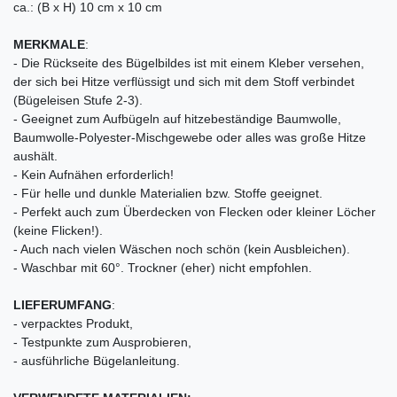
ca.: (B x H) 10 cm x 10 cm
MERKMALE
:
- Die Rückseite des Bügelbildes ist mit einem Kleber versehen,
der sich bei Hitze verflüssigt und sich mit dem Stoff verbindet
(Bügeleisen Stufe 2-3).
- Geeignet zum Aufbügeln auf hitzebeständige Baumwolle,
Baumwolle-Polyester-Mischgewebe oder alles was große Hitze
aushält.
- Kein Aufnähen erforderlich!
- Für helle und dunkle Materialien bzw. Stoffe geeignet.
- Perfekt auch zum Überdecken von Flecken oder kleiner Löcher
(keine Flicken!).
- Auch nach vielen Wäschen noch schön (kein Ausbleichen).
- Waschbar mit 60°. Trockner (eher) nicht empfohlen.
LIEFERUMFANG
:
- verpacktes Produkt,
- Testpunkte zum Ausprobieren,
- ausführliche Bügelanleitung.