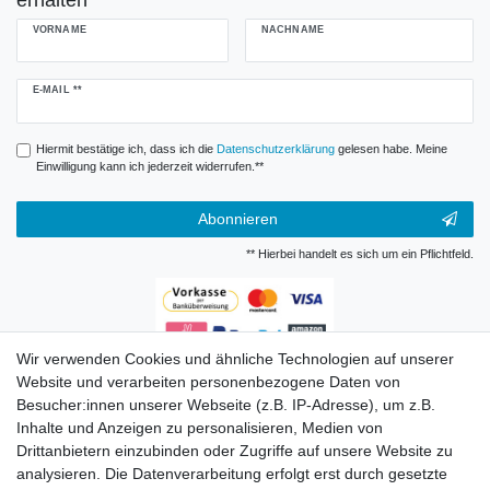
erhalten
VORNAME
NACHNAME
Newsletter
E-MAIL **
Honig
Hiermit bestätige ich, dass ich die
Daten­schutz­erklärung
gelesen habe. Meine
Einwilligung kann ich jederzeit widerrufen.**
Abonnieren
** Hierbei handelt es sich um ein Pflichtfeld.
Wir verwenden Cookies und ähnliche Technologien auf unserer
Zahlungsarten
Website und verarbeiten personenbezogene Daten von
Besucher:innen unserer Webseite (z.B. IP-Adresse), um z.B.
Inhalte und Anzeigen zu personalisieren, Medien von
Drittanbietern einzubinden oder Zugriffe auf unsere Website zu
analysieren. Die Datenverarbeitung erfolgt erst durch gesetzte