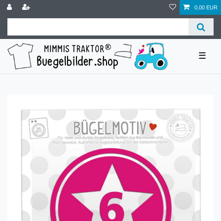
0,00 EUR
☰