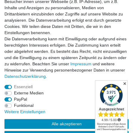
Besucher:innen unserer Webseite (z.B. IP-Adresse), um z.B.
Inhalte und Anzeigen zu personalisieren, Medien von
Drittanbietern einzubinden oder Zugriffe auf unsere Website zu
analysieren. Die Datenverarbeitung erfolgt erst durch gesetzte
Cookies. Wir teilen diese Daten mit Dritten, die wir in den
Einstellungen benennen.
Die Datenverarbeitung kann mit Einwilligung oder aufgrund eines
Versandkosten
berechtigten Interesses erfolgen. Die Zustimmung kann erteilt
oder abgelehnt werden. Es besteht das Recht, nicht einzuwilligen
und die Einwilligung zu einem späteren Zeitpunkt zu ändern oder
zu widerrufen. Beachten Sie unser
Impressum
und weitere
Hinweise zur Verwendung personenbezogener Daten in unserer
Daten­schutz­erklärung
.
✕
Essenziell
Externe Medien
PayPal
Funktional
Widerrufsrecht
|
Widerrufsformular
|
Impressum
|
Weitere Einstellungen
Datenschutzerklärung
|
AGB
|
Kontakt
Alle akzeptieren
© Copyright | Mimmis Traktor registered trademark | 2026 | Alle Rechte