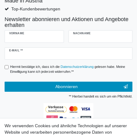
Made in Austria
Top-Kundenbewertungen
Newsletter abonnieren und Aktionen und Angebote
erhalten
VORNAME
NACHNAME
Newsletter
E-MAIL **
Honig
Hiermit bestätige ich, dass ich die
Daten­schutz­erklärung
gelesen habe. Meine
Einwilligung kann ich jederzeit widerrufen.**
Abonnieren
** Hierbei handelt es sich um ein Pflichtfeld.
Wir verwenden Cookies und ähnliche Technologien auf unserer
Zahlungsarten
Website und verarbeiten personenbezogene Daten von