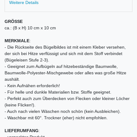
Weitere Details
GRÖSSE
ca.: (B x H) 10 cm x 10 cm
MERKMALE
:
- Die Rückseite des Bügelbildes ist mit einem Kleber versehen,
der sich bei Hitze verflüssigt und sich mit dem Stoff verbindet
(Bügeleisen Stufe 2-3).
- Geeignet zum Aufbügeln auf hitzebeständige Baumwolle,
Baumwolle-Polyester-Mischgewebe oder alles was große Hitze
aushält.
- Kein Aufnähen erforderlich!
- Für helle und dunkle Materialien bzw. Stoffe geeignet.
- Perfekt auch zum Überdecken von Flecken oder kleiner Löcher
(keine Flicken!).
- Auch nach vielen Wäschen noch schön (kein Ausbleichen).
- Waschbar mit 60°. Trockner (eher) nicht empfohlen.
LIEFERUMFANG
:
- verpacktes Produkt,