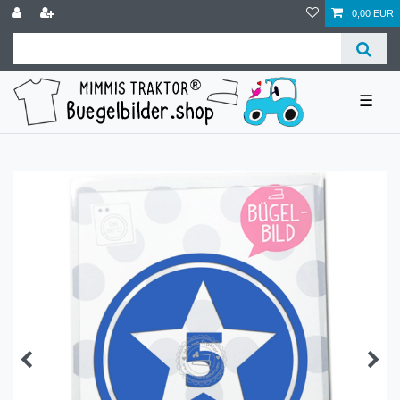
0,00 EUR
☰