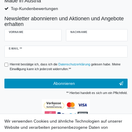
Made in Austria
Top-Kundenbewertungen
Newsletter abonnieren und Aktionen und Angebote
erhalten
VORNAME
NACHNAME
Newsletter
E-MAIL **
Honig
Hiermit bestätige ich, dass ich die
Daten­schutz­erklärung
gelesen habe. Meine
Einwilligung kann ich jederzeit widerrufen.**
Abonnieren
** Hierbei handelt es sich um ein Pflichtfeld.
Wir verwenden Cookies und ähnliche Technologien auf unserer
Zahlungsarten
Website und verarbeiten personenbezogene Daten von