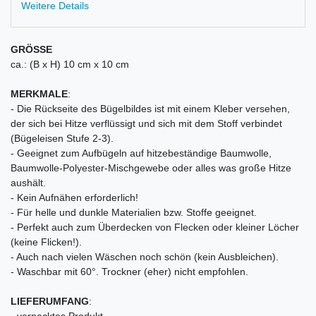
Weitere Details
GRÖSSE
ca.: (B x H) 10 cm x 10 cm
MERKMALE
:
- Die Rückseite des Bügelbildes ist mit einem Kleber versehen,
der sich bei Hitze verflüssigt und sich mit dem Stoff verbindet
(Bügeleisen Stufe 2-3).
- Geeignet zum Aufbügeln auf hitzebeständige Baumwolle,
Baumwolle-Polyester-Mischgewebe oder alles was große Hitze
aushält.
- Kein Aufnähen erforderlich!
- Für helle und dunkle Materialien bzw. Stoffe geeignet.
- Perfekt auch zum Überdecken von Flecken oder kleiner Löcher
(keine Flicken!).
- Auch nach vielen Wäschen noch schön (kein Ausbleichen).
- Waschbar mit 60°. Trockner (eher) nicht empfohlen.
LIEFERUMFANG
:
- verpacktes Produkt,