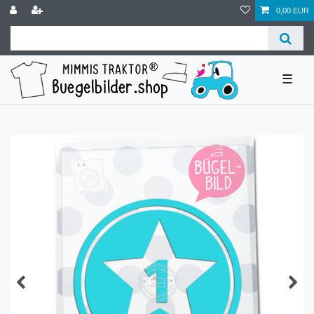
0,00 EUR
☰