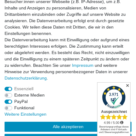
Besucher:innen unserer Webseite (z.B. IP-Adresse), um z.B.
Inhalte und Anzeigen zu personalisieren, Medien von
Drittanbietern einzubinden oder Zugriffe auf unsere Website zu
analysieren. Die Datenverarbeitung erfolgt erst durch gesetzte
Cookies. Wir teilen diese Daten mit Dritten, die wir in den
Einstellungen benennen.
Die Datenverarbeitung kann mit Einwilligung oder aufgrund eines
Versandkosten
berechtigten Interesses erfolgen. Die Zustimmung kann erteilt
oder abgelehnt werden. Es besteht das Recht, nicht einzuwilligen
und die Einwilligung zu einem späteren Zeitpunkt zu ändern oder
zu widerrufen. Beachten Sie unser
Impressum
und weitere
Hinweise zur Verwendung personenbezogener Daten in unserer
Daten­schutz­erklärung
.
✕
Essenziell
Externe Medien
PayPal
Funktional
Widerrufsrecht
|
Widerrufsformular
|
Impressum
|
Weitere Einstellungen
Datenschutzerklärung
|
AGB
|
Kontakt
Alle akzeptieren
© Copyright | Mimmis Traktor registered trademark | 2026 | Alle Rechte