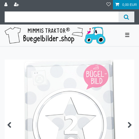
0,00 EUR
☰