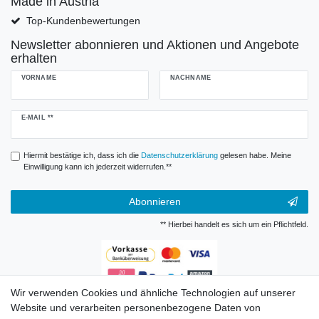
Made in Austria
Top-Kundenbewertungen
Newsletter abonnieren und Aktionen und Angebote
erhalten
VORNAME
NACHNAME
Newsletter
E-MAIL **
Honig
Hiermit bestätige ich, dass ich die
Daten­schutz­erklärung
gelesen habe. Meine
Einwilligung kann ich jederzeit widerrufen.**
Abonnieren
** Hierbei handelt es sich um ein Pflichtfeld.
Wir verwenden Cookies und ähnliche Technologien auf unserer
Zahlungsarten
Website und verarbeiten personenbezogene Daten von