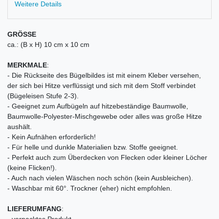
Weitere Details
GRÖSSE
ca.: (B x H) 10 cm x 10 cm
MERKMALE
:
- Die Rückseite des Bügelbildes ist mit einem Kleber versehen,
der sich bei Hitze verflüssigt und sich mit dem Stoff verbindet
(Bügeleisen Stufe 2-3).
- Geeignet zum Aufbügeln auf hitzebeständige Baumwolle,
Baumwolle-Polyester-Mischgewebe oder alles was große Hitze
aushält.
- Kein Aufnähen erforderlich!
- Für helle und dunkle Materialien bzw. Stoffe geeignet.
- Perfekt auch zum Überdecken von Flecken oder kleiner Löcher
(keine Flicken!).
- Auch nach vielen Wäschen noch schön (kein Ausbleichen).
- Waschbar mit 60°. Trockner (eher) nicht empfohlen.
LIEFERUMFANG
:
- verpacktes Produkt,