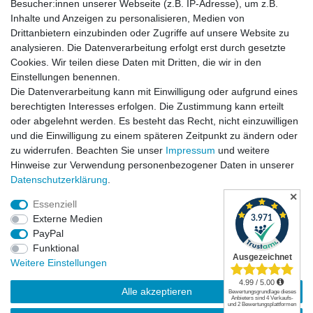
Besucher:innen unserer Webseite (z.B. IP-Adresse), um z.B.
Inhalte und Anzeigen zu personalisieren, Medien von
Drittanbietern einzubinden oder Zugriffe auf unsere Website zu
analysieren. Die Datenverarbeitung erfolgt erst durch gesetzte
Cookies. Wir teilen diese Daten mit Dritten, die wir in den
Einstellungen benennen.
Die Datenverarbeitung kann mit Einwilligung oder aufgrund eines
Versandkosten
berechtigten Interesses erfolgen. Die Zustimmung kann erteilt
oder abgelehnt werden. Es besteht das Recht, nicht einzuwilligen
und die Einwilligung zu einem späteren Zeitpunkt zu ändern oder
zu widerrufen. Beachten Sie unser
Impressum
und weitere
Hinweise zur Verwendung personenbezogener Daten in unserer
Daten­schutz­erklärung
.
✕
Essenziell
Externe Medien
PayPal
Funktional
Widerrufsrecht
|
Widerrufsformular
|
Impressum
|
Weitere Einstellungen
Datenschutzerklärung
|
AGB
|
Kontakt
Alle akzeptieren
© Copyright | Mimmis Traktor registered trademark | 2026 | Alle Rechte