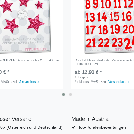
 5 GLITZER Sterne 4 cm bis 2 cm, 40 mm
Bügelbild Adventkalender Zahlen zum Au
m
Flockfolie 1 - 24
0 € *
ab 12,90 € *
1
Bogen
. MwSt.
zzgl.
Versandkosten
*
inkl. ges. MwSt.
zzgl.
Versandkosten
loser Versand
Made in Austria
0,- (Österreich und Deutschland)
Top-Kundenbewertungen