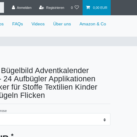
Anmelden
Registrieren
0
0,00 EUR
os
FAQs
Videos
Über uns
Amazon & Co
Bügelbild Adventkalender
- 24 Aufbügler Applikationen
er für Stoffe Textilien Kinder
ügeln Flicken
rose
*