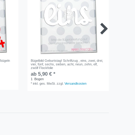
fbügeln
Bügelbild Geburtstag! Schriftzug , eins, zwei, drei,
Bügelbil
vier, fünf, sechs, sieben, acht, neun, zehn, elf,
10 bis 1
zwölf Flockfolie
Übereina
ab 5,90 € *
9,30 €
1
Bogen
1
Bogen
*
inkl. ges. MwSt.
zzgl.
Versandkosten
*
inkl. ge