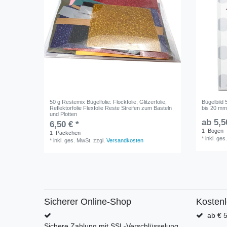
50 g Restemix Bügelfolie: Flockfolie, Glitzerfolie,
Bügelbild
Reflektorfolie Flexfolie Reste Streifen zum Basteln
bis 20 m
und Plotten
ab 5,5
6,50 € *
1
Bogen
1
Päckchen
*
inkl. ges
*
inkl. ges. MwSt.
zzgl.
Versandkosten
Sicherer Online-Shop
Kosten
ab € 5
Sichere Zahlung mit SSL-Verschlüsselung