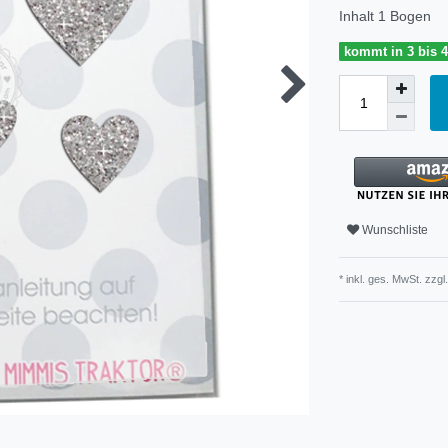
Inhalt
1
Bogen
kommt in 3 bis 
Wunschliste
* inkl. ges. MwSt. zzgl.