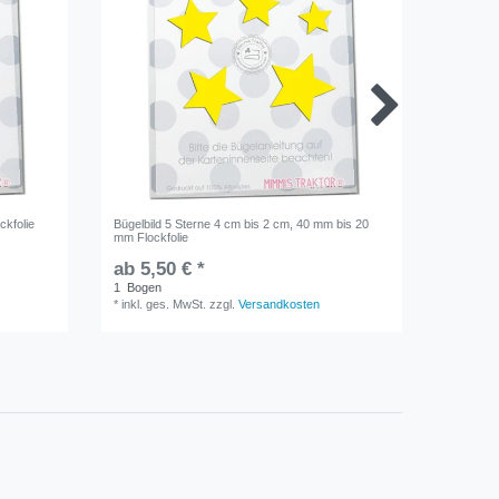
ckfolie
Bügelbild 5 Sterne 4 cm bis 2 cm, 40 mm bis 20
GLITZER 
mm Flockfolie
ab 5,50 € *
ab 5,5
1
Bogen
1
Bogen
*
inkl. ges. MwSt.
zzgl.
Versandkosten
*
inkl. ge