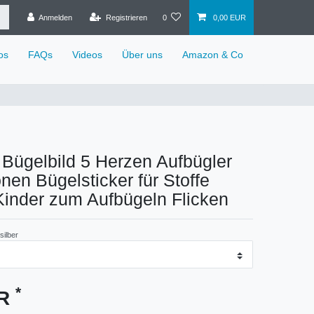
Anmelden
Registrieren
0
0,00 EUR
os
FAQs
Videos
Über uns
Amazon & Co
Bügelbild 5 Herzen Aufbügler
onen Bügelsticker für Stoffe
 Kinder zum Aufbügeln Flicken
silber
*
UR