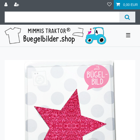
0,00 EUR
☰