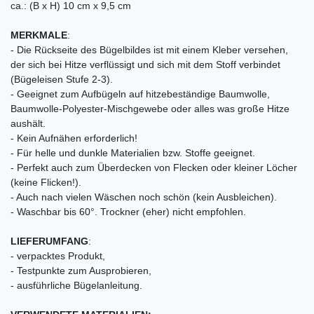
ca.: (B x H) 10 cm x 9,5 cm
MERKMALE
:
- Die Rückseite des Bügelbildes ist mit einem Kleber versehen,
der sich bei Hitze verflüssigt und sich mit dem Stoff verbindet
(Bügeleisen Stufe 2-3).
- Geeignet zum Aufbügeln auf hitzebeständige Baumwolle,
Baumwolle-Polyester-Mischgewebe oder alles was große Hitze
aushält.
- Kein Aufnähen erforderlich!
- Für helle und dunkle Materialien bzw. Stoffe geeignet.
- Perfekt auch zum Überdecken von Flecken oder kleiner Löcher
(keine Flicken!).
- Auch nach vielen Wäschen noch schön (kein Ausbleichen).
- Waschbar bis 60°. Trockner (eher) nicht empfohlen.
LIEFERUMFANG
:
- verpacktes Produkt,
- Testpunkte zum Ausprobieren,
- ausführliche Bügelanleitung.