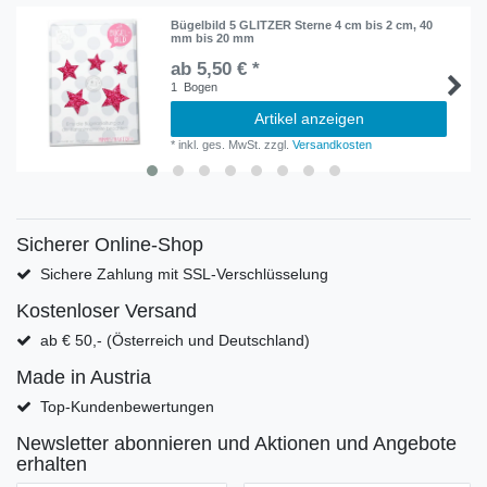
Bügelbild 5 GLITZER Sterne 4 cm bis 2 cm, 40
mm bis 20 mm
ab 5,50 € *
1
Bogen
Artikel anzeigen
*
inkl. ges. MwSt.
zzgl.
Versandkosten
Sicherer Online-Shop
Sichere Zahlung mit SSL-Verschlüsselung
Kostenloser Versand
ab € 50,- (Österreich und Deutschland)
Made in Austria
Top-Kundenbewertungen
Newsletter abonnieren und Aktionen und Angebote
erhalten