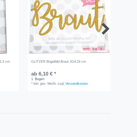
 1,5 cm
GLITZER Bügelbild Braut JGA 16 cm
GLITZER 
ab 6,10 € *
ab 4,9
1
Bogen
1
Bogen
*
inkl. ges. MwSt.
zzgl.
Versandkosten
*
inkl. ge