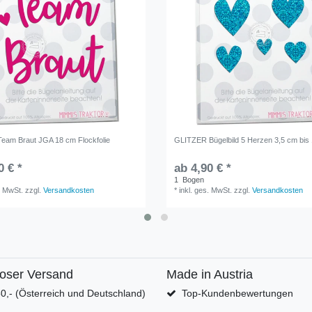
 Team Braut JGA 18 cm Flockfolie
GLITZER Bügelbild 5 Herzen 3,5 cm bis
0 € *
ab 4,90 € *
1
Bogen
. MwSt.
zzgl.
Versandkosten
*
inkl. ges. MwSt.
zzgl.
Versandkosten
loser Versand
Made in Austria
0,- (Österreich und Deutschland)
Top-Kundenbewertungen