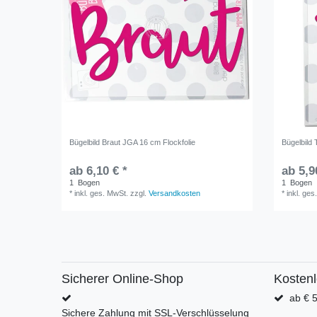
Bügelbild Braut JGA 16 cm Flockfolie
Bügelbild
ab 6,10 € *
ab 5,9
1
Bogen
1
Bogen
*
inkl. ges. MwSt.
zzgl.
Versandkosten
*
inkl. ges
Sicherer Online-Shop
Kosten
ab € 5
Sichere Zahlung mit SSL-Verschlüsselung