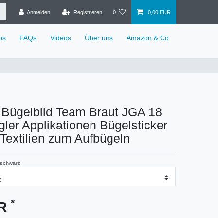
Anmelden
Registrieren
0
0,00 EUR
os
FAQs
Videos
Über uns
Amazon & Co
Bügelbild Team Braut JGA 18
ler Applikationen Bügelsticker
e Textilien zum Aufbügeln
-schwarz
*
UR