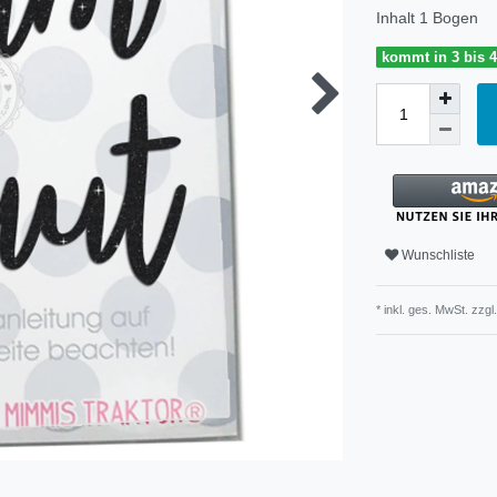
Inhalt
1
Bogen
kommt in 3 bis 
Wunschliste
* inkl. ges. MwSt. zzgl.