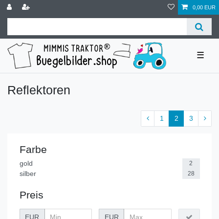
0,00 EUR
☰
Reflektoren
1
2
3
Farbe
gold
2
silber
28
Preis
EUR
EUR