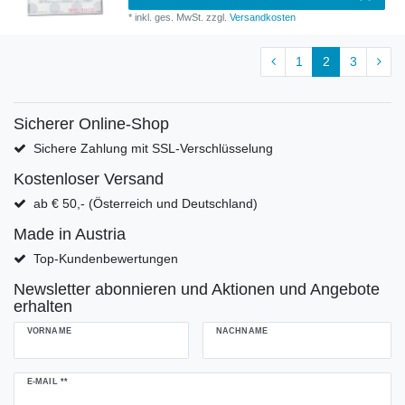
*
inkl. ges. MwSt.
zzgl.
Versandkosten
1
2
3
Sicherer Online-Shop
Sichere Zahlung mit SSL-Verschlüsselung
Kostenloser Versand
ab € 50,- (Österreich und Deutschland)
Made in Austria
Top-Kundenbewertungen
Newsletter abonnieren und Aktionen und Angebote
erhalten
VORNAME
NACHNAME
Newsletter
E-MAIL **
Honig