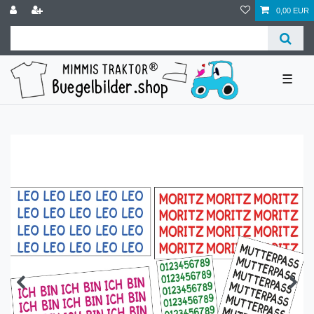
0,00 EUR
☰