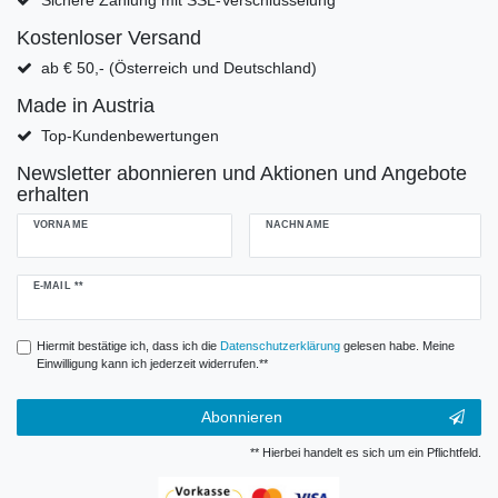
Kostenloser Versand
ab € 50,- (Österreich und Deutschland)
Made in Austria
Top-Kundenbewertungen
Newsletter abonnieren und Aktionen und Angebote
erhalten
VORNAME
NACHNAME
Newsletter
E-MAIL **
Honig
Hiermit bestätige ich, dass ich die
Daten­schutz­erklärung
gelesen habe. Meine
Einwilligung kann ich jederzeit widerrufen.**
Abonnieren
** Hierbei handelt es sich um ein Pflichtfeld.