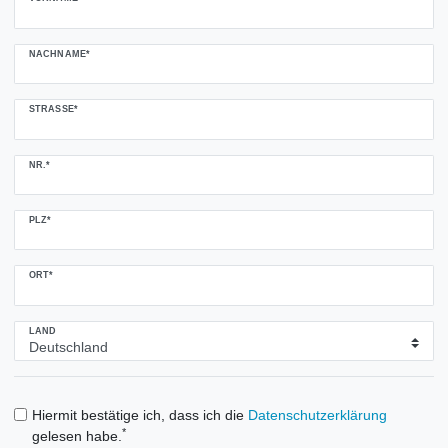
NACHNAME*
STRASSE*
NR.*
PLZ*
ORT*
LAND
Hiermit bestätige ich, dass ich die
Daten­schutz­erklärung
*
gelesen habe.