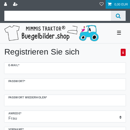
0,00 EUR
☰
Registrieren Sie sich
Honig
E-MAIL*
registrieren
PASSWORT*
PASSWORT WIEDERHOLEN*
ANREDE*
VORNAME*