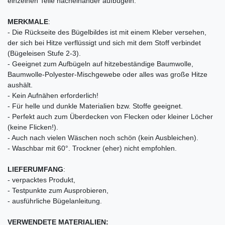
einzelnen Teile nacheinander aufbügeln.
MERKMALE
:
- Die Rückseite des Bügelbildes ist mit einem Kleber versehen,
der sich bei Hitze verflüssigt und sich mit dem Stoff verbindet
(Bügeleisen Stufe 2-3).
- Geeignet zum Aufbügeln auf hitzebeständige Baumwolle,
Baumwolle-Polyester-Mischgewebe oder alles was große Hitze
aushält.
- Kein Aufnähen erforderlich!
- Für helle und dunkle Materialien bzw. Stoffe geeignet.
- Perfekt auch zum Überdecken von Flecken oder kleiner Löcher
(keine Flicken!).
- Auch nach vielen Wäschen noch schön (kein Ausbleichen).
- Waschbar mit 60°. Trockner (eher) nicht empfohlen.
LIEFERUMFANG
:
- verpacktes Produkt,
- Testpunkte zum Ausprobieren,
- ausführliche Bügelanleitung.
VERWENDETE MATERIALIEN: