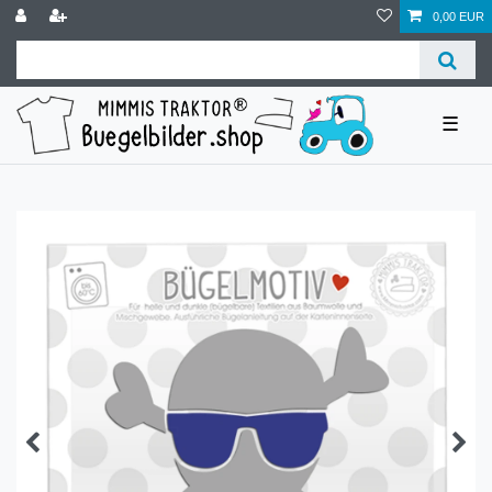
0,00 EUR
☰