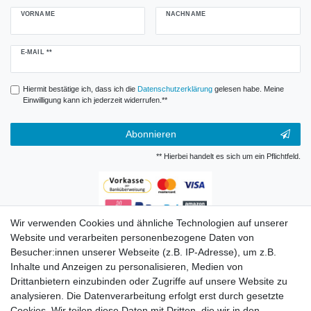
VORNAME
NACHNAME
Newsletter
E-MAIL **
Honig
Hiermit bestätige ich, dass ich die
Daten­schutz­erklärung
gelesen habe. Meine
Einwilligung kann ich jederzeit widerrufen.**
Abonnieren
** Hierbei handelt es sich um ein Pflichtfeld.
Wir verwenden Cookies und ähnliche Technologien auf unserer
Zahlungsarten
Website und verarbeiten personenbezogene Daten von
Besucher:innen unserer Webseite (z.B. IP-Adresse), um z.B.
Inhalte und Anzeigen zu personalisieren, Medien von
Drittanbietern einzubinden oder Zugriffe auf unsere Website zu
analysieren. Die Datenverarbeitung erfolgt erst durch gesetzte
Cookies. Wir teilen diese Daten mit Dritten, die wir in den