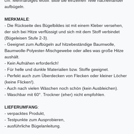
cm. Mehrfarbiges Motiv: Bitte die einzelnen Teile nacheinander
aufbügeln.
MERKMALE
:
- Die Rückseite des Bügelbildes ist mit einem Kleber versehen,
der sich bei Hitze verflüssigt und sich mit dem Stoff verbindet
(Bügeleisen Stufe 2-3).
- Geeignet zum Aufbügeln auf hitzebeständige Baumwolle,
Baumwolle-Polyester-Mischgewebe oder alles was große Hitze
aushält.
- Kein Aufnähen erforderlich!
- Für helle und dunkle Materialien bzw. Stoffe geeignet.
- Perfekt auch zum Überdecken von Flecken oder kleiner Löcher
(keine Flicken!).
- Auch nach vielen Wäschen noch schön (kein Ausbleichen).
- Waschbar mit 60°. Trockner (eher) nicht empfohlen.
LIEFERUMFANG
:
- verpacktes Produkt,
- Testpunkte zum Ausprobieren,
- ausführliche Bügelanleitung.