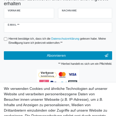
erhalten
VORNAME
NACHNAME
Newsletter
E-MAIL **
Honig
Hiermit bestätige ich, dass ich die
Daten­schutz­erklärung
gelesen habe. Meine
Einwilligung kann ich jederzeit widerrufen.**
Abonnieren
** Hierbei handelt es sich um ein Pflichtfeld.
Wir verwenden Cookies und ähnliche Technologien auf unserer
Zahlungsarten
Website und verarbeiten personenbezogene Daten von
Besucher:innen unserer Webseite (z.B. IP-Adresse), um z.B.
Inhalte und Anzeigen zu personalisieren, Medien von
Drittanbietern einzubinden oder Zugriffe auf unsere Website zu
analysieren. Die Datenverarbeitung erfolgt erst durch gesetzte