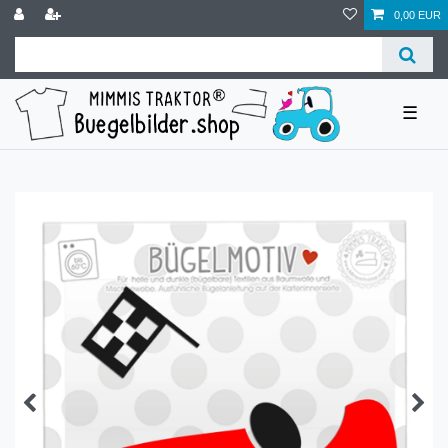
0,00 EUR
☰