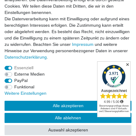
Cookies. Wir teilen diese Daten mit Dritten, die wir in den
Einstellungen benennen.
Die Datenverarbeitung kann mit Einwilligung oder aufgrund eines
Versandkosten
berechtigten Interesses erfolgen. Die Zustimmung kann erteilt
oder abgelehnt werden. Es besteht das Recht, nicht einzuwilligen
und die Einwilligung zu einem späteren Zeitpunkt zu ändern oder
zu widerrufen. Beachten Sie unser
Impressum
und weitere
Hinweise zur Verwendung personenbezogener Daten in unserer
Daten­schutz­erklärung
.
✕
Essenziell
Externe Medien
PayPal
Funktional
Widerrufsrecht
|
Widerrufsformular
|
Impressum
|
Weitere Einstellungen
Datenschutzerklärung
|
AGB
|
Kontakt
Alle akzeptieren
© Copyright | Mimmis Traktor registered trademark | 2026 | Alle Rechte
Alle ablehnen
vorbehalten.
Auswahl akzeptieren