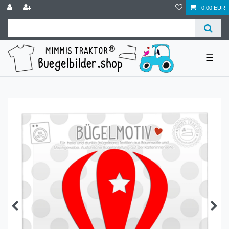
0,00 EUR
☰