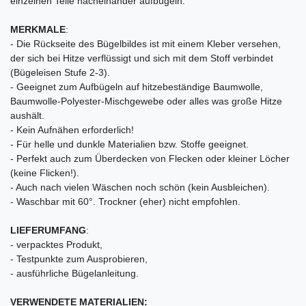
einzelnen Teile nacheinander aufbügeln.
MERKMALE
:
- Die Rückseite des Bügelbildes ist mit einem Kleber versehen,
der sich bei Hitze verflüssigt und sich mit dem Stoff verbindet
(Bügeleisen Stufe 2-3).
- Geeignet zum Aufbügeln auf hitzebeständige Baumwolle,
Baumwolle-Polyester-Mischgewebe oder alles was große Hitze
aushält.
- Kein Aufnähen erforderlich!
- Für helle und dunkle Materialien bzw. Stoffe geeignet.
- Perfekt auch zum Überdecken von Flecken oder kleiner Löcher
(keine Flicken!).
- Auch nach vielen Wäschen noch schön (kein Ausbleichen).
- Waschbar mit 60°. Trockner (eher) nicht empfohlen.
LIEFERUMFANG
:
- verpacktes Produkt,
- Testpunkte zum Ausprobieren,
- ausführliche Bügelanleitung.
VERWENDETE MATERIALIEN: