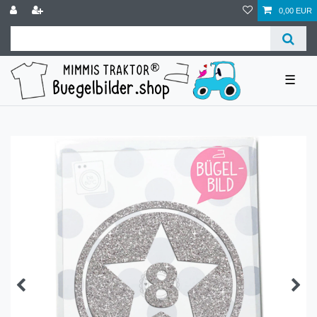
0,00 EUR
☰