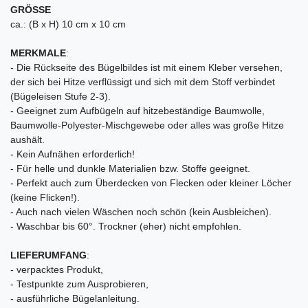
GRÖSSE
ca.: (B x H) 10 cm x 10 cm
MERKMALE
:
- Die Rückseite des Bügelbildes ist mit einem Kleber versehen,
der sich bei Hitze verflüssigt und sich mit dem Stoff verbindet
(Bügeleisen Stufe 2-3).
- Geeignet zum Aufbügeln auf hitzebeständige Baumwolle,
Baumwolle-Polyester-Mischgewebe oder alles was große Hitze
aushält.
- Kein Aufnähen erforderlich!
- Für helle und dunkle Materialien bzw. Stoffe geeignet.
- Perfekt auch zum Überdecken von Flecken oder kleiner Löcher
(keine Flicken!).
- Auch nach vielen Wäschen noch schön (kein Ausbleichen).
- Waschbar bis 60°. Trockner (eher) nicht empfohlen.
LIEFERUMFANG
:
- verpacktes Produkt,
- Testpunkte zum Ausprobieren,
- ausführliche Bügelanleitung.