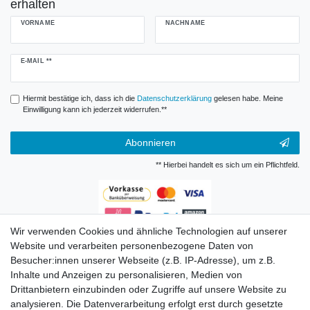
erhalten
VORNAME
NACHNAME
Newsletter
E-MAIL **
Honig
Hiermit bestätige ich, dass ich die
Daten­schutz­erklärung
gelesen habe. Meine
Einwilligung kann ich jederzeit widerrufen.**
Abonnieren
** Hierbei handelt es sich um ein Pflichtfeld.
Wir verwenden Cookies und ähnliche Technologien auf unserer
Zahlungsarten
Website und verarbeiten personenbezogene Daten von
Besucher:innen unserer Webseite (z.B. IP-Adresse), um z.B.
Inhalte und Anzeigen zu personalisieren, Medien von
Drittanbietern einzubinden oder Zugriffe auf unsere Website zu
analysieren. Die Datenverarbeitung erfolgt erst durch gesetzte